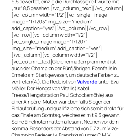
9,5 bewertet, einzig die Durchlässigkeit wurde mit
„nur“ 8,5 gesehen.[/vc_column_text][/vc_column]
[vc_column width=“1/2″][vc_single_image
image=“171203″ img_size=“medium“
add_caption=“yes“][/vc_column][/vc_row]
[vc_row][vc_column width=“1/2″]
[vc_single_image image=“171207″
img_size=“medium“ add_caption=“yes“]
[/vc_column][vc_column width=“1/2″]
[vc_column_text]Gleichermaßen prominent ist
auch der Champion der Fünfjährigen. Ebenfalls in
Ermelo am Start gewesen, um deutsche Farben zu
vertreten(4.). Die Rede ist von
Valverde
unter Eva
Möller. Der Hengst von Vitalis(Isabel
Freese/Hengststation Paul Schockemöhle) aus
einer Ampère-Mutter war ebenfalls Sieger der
Einlaufprüfung und qualifizierte sich somit direkt für
das Finale am Sonntag, welches er mit 9,3 gewann.
Seine Einelnoten hatten allesamt Neunen vor dem
Komma. Besonders der Abstand von 0,7 zum Vize-
Champion Federer (v. Franziskus) unter C.M.V.