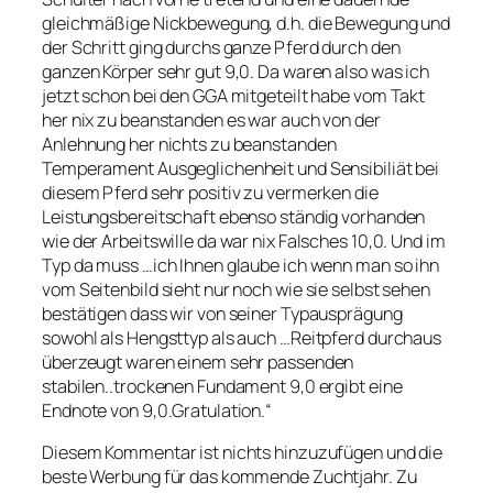
gleichmäßige Nickbewegung, d.h. die Bewegung und
der Schritt ging durchs ganze Pferd durch den
ganzen Körper sehr gut 9,0. Da waren also was ich
jetzt schon bei den GGA mitgeteilt habe vom Takt
her nix zu beanstanden es war auch von der
Anlehnung her nichts zu beanstanden
Temperament Ausgeglichenheit und Sensibiliät bei
diesem Pferd sehr positiv zu vermerken die
Leistungsbereitschaft ebenso ständig vorhanden
wie der Arbeitswille da war nix Falsches 10,0. Und im
Typ da muss …ich Ihnen glaube ich wenn man so ihn
vom Seitenbild sieht nur noch wie sie selbst sehen
bestätigen dass wir von seiner Typausprägung
sowohl als Hengsttyp als auch …Reitpferd durchaus
überzeugt waren einem sehr passenden
stabilen..trockenen Fundament 9,0 ergibt eine
Endnote von 9,0.Gratulation.“
Diesem Kommentar ist nichts hinzuzufügen und die
beste Werbung für das kommende Zuchtjahr. Zu