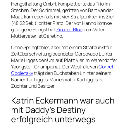
Hengsthaltung GmbH, komplettierte das Trio im
Stechen. Der Schimmel, geritten von Bart van der
Maat, kam ebenfalls mit vier Strafpunkten ins Ziel
(48,22 Sek.), dritter Platz. Der von Hanno Köhnke
gezogene Hengst hat
Zirocco Blue
zum Vater,
Muttervater ist Caretino.
Ohne Springfehler, aber mit einem Strafpunkt für
Zeitüberschreitung beendeter Corcovado L unter
Marie Ligges den Umlauf, Platz vier im Warendorfer
Youngster-Championat. Der Westfale von
Cornet
Obolensky
trägt den Buchstaben L hinter seinem
Namen für Ligges, Maries Vater Kai Ligges ist
Züchter und Besitzer.
Katrin Eckermann war auch
mit Daddy’s Destiny
erfolgreich unterwegs