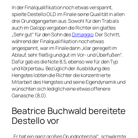
In der Finalqualifikation noch etwas verspannt,
spielte Destello OLD im Finale seine Qualität in allen
drei Grundgangarten aus. Sowohl für den Trab als
auch im Galopp vergaben die Richter ein glattes
„Sehr gut“ für den Sohn des
Dimaggio
. Der Schritt,
während der Finalqualifikation noch etwas
angespannt, war im Finale dann „klar geregelt im
Ablauf, sehr fleißig und gut im Vor- und Überfußen“.
Dafür gab es die Note 8,5, ebenso wie für den Typ
und Körperbau. Bezüglich der Ausbildung des
Hengstes lobten die Richter die konzentrierte
Mitarbeit des Hengstes und seine Eigendynamik und
wünschten sich lediglich eine etwas offenere
Ganasche (8,0).
Beatrice Buchwald bereitete
Destello vor
„Er hat ein ganz großes Grundpotenzial“, schwärmte