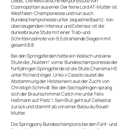
Liebe
„. Die westfälische Reitponystute von
Cosmopolitan aus einer Der feine Lord AT-Mutter ist
Westfalen-Championesse und nun auch
Bundeschampionesse unter Jaqueline Baartz. Von
überzeugendem Interieur und Exterieur ist die
dunkelbraune Stute mit einer Trab-und
Schritteinzelnote von 9,5 strahlende Siegerin mit
gesamt 8,8.
Bei den Springpferden hatte ein Wallach und eine
Stute die „Nüstern“ vorne. Bundeschampionesse der
fünfjährigen Springpferde ist die Stute Charisma HS
unter Richard Vogel. Uriko x Cassito lautet die
Abstammung der Holsteinerin aus der Zucht von
Christoph Schmidt. Bei den Sechsjährigen sprang
sich der Braunschimmel
Catch me
unter Felix
Haßmann auf Platz 1. Sein Blut geht auf Cellestial
zurück und stammt ab von einer Balou du Rouet-
Mutter.
Die Springpony Bundeschampions bei den Fünf- und