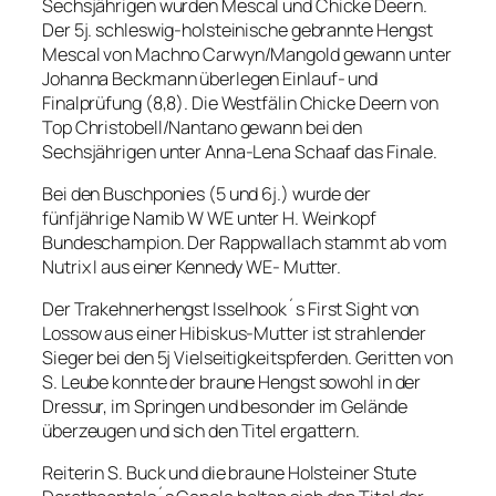
Sechsjährigen wurden
Mescal
und
Chicke Deern
.
Der 5j. schleswig-holsteinische gebrannte Hengst
Mescal von Machno Carwyn/Mangold gewann unter
Johanna Beckmann überlegen Einlauf- und
Finalprüfung (8,8). Die Westfälin Chicke Deern von
Top Christobell/Nantano gewann bei den
Sechsjährigen unter Anna-Lena Schaaf das Finale.
Bei den Buschponies (5 und 6j.) wurde der
fünfjährige
Namib W WE
unter H. Weinkopf
Bundeschampion. Der Rappwallach stammt ab vom
Nutrix I aus einer Kennedy WE- Mutter.
Der Trakehnerhengst
Isselhook´s First Sight
von
Lossow aus einer Hibiskus-Mutter ist strahlender
Sieger bei den 5j Vielseitigkeitspferden. Geritten von
S. Leube konnte der braune Hengst sowohl in der
Dressur, im Springen und besonder im Gelände
überzeugen und sich den Titel ergattern.
Reiterin S. Buck und die braune Holsteiner Stute