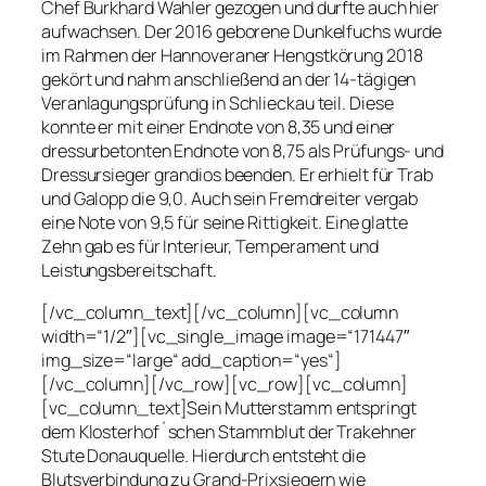
Chef Burkhard Wahler gezogen und durfte auch hier
aufwachsen. Der 2016 geborene Dunkelfuchs wurde
im Rahmen der Hannoveraner Hengstkörung 2018
gekört und nahm anschließend an der 14-tägigen
Veranlagungsprüfung in Schlieckau teil. Diese
konnte er mit einer Endnote von 8,35 und einer
dressurbetonten Endnote von 8,75 als Prüfungs- und
Dressursieger grandios beenden. Er erhielt für Trab
und Galopp die 9,0. Auch sein Fremdreiter vergab
eine Note von 9,5 für seine Rittigkeit. Eine glatte
Zehn gab es für Interieur, Temperament und
Leistungsbereitschaft.
[/vc_column_text][/vc_column][vc_column
width=“1/2″][vc_single_image image=“171447″
img_size=“large“ add_caption=“yes“]
[/vc_column][/vc_row][vc_row][vc_column]
[vc_column_text]Sein Mutterstamm entspringt
dem Klosterhof´schen Stammblut der Trakehner
Stute Donauquelle. Hierdurch entsteht die
Blutsverbindung zu Grand-Prixsiegern wie