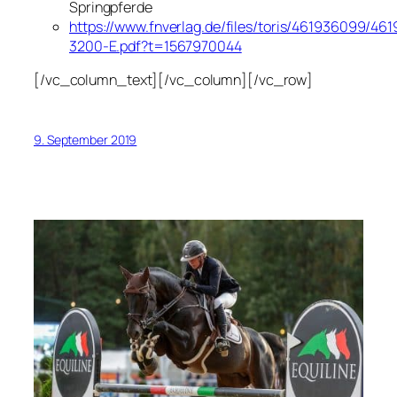
Springpferde
https://www.fnverlag.de/files/toris/461936099/46
3200-E.pdf?t=1567970044
[/vc_column_text][/vc_column][/vc_row]
9. September 2019