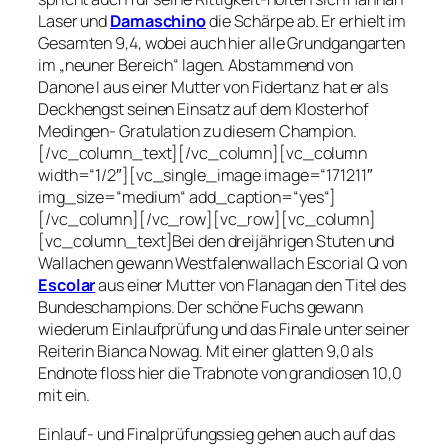
Laser und
Damaschino
die Schärpe ab. Er erhielt im
Gesamten 9,4, wobei auch hier alle Grundgangarten
im „neuner Bereich“ lagen. Abstammend von
Danone I aus einer Mutter von Fidertanz hat er als
Deckhengst seinen Einsatz auf dem Klosterhof
Medingen- Gratulation zu diesem Champion.
[/vc_column_text][/vc_column][vc_column
width=“1/2″][vc_single_image image=“171211″
img_size=“medium“ add_caption=“yes“]
[/vc_column][/vc_row][vc_row][vc_column]
[vc_column_text]Bei den dreijährigen Stuten und
Wallachen gewann Westfalenwallach
Escorial Q
von
Escolar
aus einer Mutter von Flanagan den Titel des
Bundeschampions. Der schöne Fuchs gewann
wiederum Einlaufprüfung und das Finale unter seiner
Reiterin Bianca Nowag. Mit einer glatten 9,0 als
Endnote floss hier die Trabnote von grandiosen 10,0
mit ein.
Einlauf- und Finalprüfungssieg gehen auch auf das