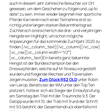
auch in diesem Jahr zahlreiche Besucher vor Ort
gewesen, um dem Geschehen zu folgen und „up to
date“ zu sein. Immer wieder beginnen hier sportliche
Pferde-Karrieren nach einer Teilnahme erst so
richtig und erlangen starken Bekanntheitsgrad.
Züchterisch sind sicherlich die drei- und vierjährigen
Hengste ein Highlight, um schon mögliche
Anpaarungen für das kommende Zuchtjahr 2020 zu
finden.[/vc_column_text][/vc_column][/vc_row]
[vc_row][vc_column width=“1/2″]
[vc_column_text]Ein bereits ganz bekannter
Hengst ist der Bundeschampion bei den
Dressurpferden, welche auf M-Niveau vorgestellt
wurden und fliegende Wechsel und Traversalen
zeigen mussten:
Zum Glück RS2 OLD
unter Robin
van Lierop. Bereits bei der WM unter den Top Ten
platziert, holte er sich als Sieger der Einlaufprüfung
am Samstag den Titel mit der Traumnote 9,3. Der
Galopp wurde mit 10, der Trab mit 9 und der Schritt
mit 9,5 belohnt, der Gesamteindruck ebenfalls mit