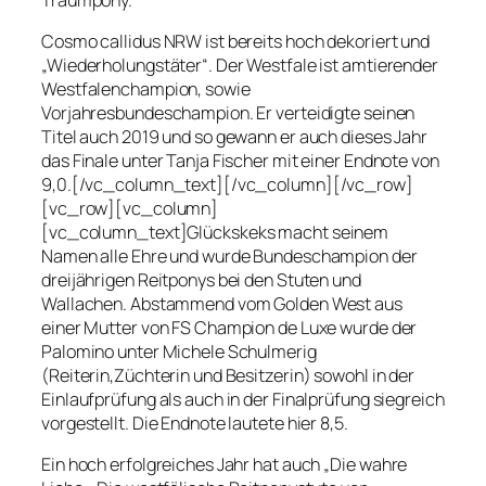
Cosmo callidus NRW ist bereits hoch dekoriert und
„Wiederholungstäter“. Der Westfale ist amtierender
Westfalenchampion, sowie
Vorjahresbundeschampion. Er verteidigte seinen
Titel auch 2019 und so gewann er auch dieses Jahr
das Finale unter Tanja Fischer mit einer Endnote von
9,0.[/vc_column_text][/vc_column][/vc_row]
[vc_row][vc_column]
[vc_column_text]
Glückskeks
macht seinem
Namen alle Ehre und wurde Bundeschampion der
dreijährigen Reitponys bei den Stuten und
Wallachen. Abstammend vom Golden West aus
einer Mutter von FS Champion de Luxe wurde der
Palomino unter Michele Schulmerig
(Reiterin,Züchterin und Besitzerin) sowohl in der
Einlaufprüfung als auch in der Finalprüfung siegreich
vorgestellt. Die Endnote lautete hier 8,5.
Ein hoch erfolgreiches Jahr hat auch „
Die wahre