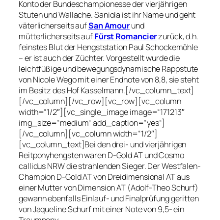
Konto der Bundeschampionesse der vierjährigen
Stuten und Wallache.
Saniola
ist ihr Name und geht
väterlicherseits auf
San Amour
und
mütterlicherseits auf
Fürst Romancier
zurück, d.h.
feinstes Blut der Hengststation Paul Schockemöhle
– er ist auch der Züchter. Vorgestellt wurde die
leichtfüßige und bewegungsdynamische Rappstute
von Nicole Wego mit einer Endnote von 8,8, sie steht
im Besitz des Hof Kasselmann.[/vc_column_text]
[/vc_column][/vc_row][vc_row][vc_column
width=“1/2″][vc_single_image image=“171213″
img_size=“medium“ add_caption=“yes“]
[/vc_column][vc_column width=“1/2″]
[vc_column_text]Bei den drei- und vierjährigen
Reitponyhengsten waren
D-Gold AT
und
Cosmo
callidus NRW
die strahlenden Sieger. Der Westfalen-
Champion D-Gold AT von Dreidimensional AT aus
einer Mutter von Dimension AT (Adolf-Theo Schurf)
gewann ebenfalls Einlauf- und Finalprüfung geritten
von Jaqueline Schurf mit einer Note von 9,5- ein
Traumpony.