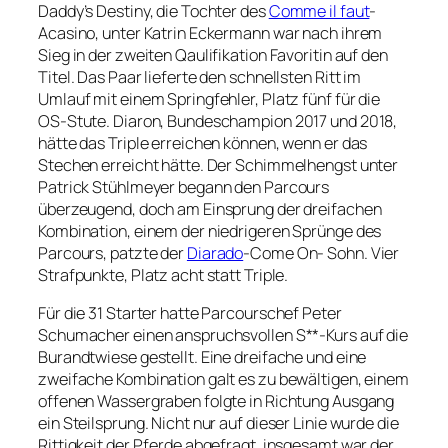
Daddy’s Destiny, die Tochter des
Comme il faut
-
Acasino, unter Katrin Eckermann war nach ihrem
Sieg in der zweiten Qaulifikation Favoritin auf den
Titel. Das Paar lieferte den schnellsten Ritt im
Umlauf mit einem Springfehler, Platz fünf für die
OS-Stute. Diaron, Bundeschampion 2017 und 2018,
hätte das Triple erreichen können, wenn er das
Stechen erreicht hätte. Der Schimmelhengst unter
Patrick Stühlmeyer begann den Parcours
überzeugend, doch am Einsprung der dreifachen
Kombination, einem der niedrigeren Sprünge des
Parcours, patzte der
Diarado
-Come On- Sohn. Vier
Strafpunkte, Platz acht statt Triple.
Für die 31 Starter hatte Parcourschef Peter
Schumacher einen anspruchsvollen S**-Kurs auf die
Burandtwiese gestellt. Eine dreifache und eine
zweifache Kombination galt es zu bewältigen, einem
offenen Wassergraben folgte in Richtung Ausgang
ein Steilsprung. Nicht nur auf dieser Linie wurde die
Rittigkeit der Pferde abgefragt, insgesamt war der