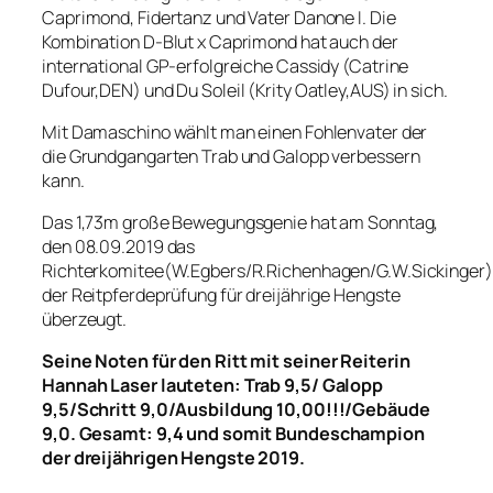
Caprimond, Fidertanz und Vater Danone I. Die
Kombination D-Blut x Caprimond hat auch der
international GP-erfolgreiche Cassidy (Catrine
Dufour,DEN) und Du Soleil (Krity Oatley,AUS) in sich.
Mit Damaschino wählt man einen Fohlenvater der
die Grundgangarten Trab und Galopp verbessern
kann.
Das 1,73m große Bewegungsgenie hat am Sonntag,
den 08.09.2019 das
Richterkomitee(W.Egbers/R.Richenhagen/G.W.Sickinger)
der Reitpferdeprüfung für dreijährige Hengste
überzeugt.
Seine Noten für den Ritt mit seiner Reiterin
Hannah Laser lauteten: Trab 9,5/ Galopp
9,5/Schritt 9,0/Ausbildung 10,00!!!/Gebäude
9,0. Gesamt: 9,4 und somit Bundeschampion
der dreijährigen Hengste 2019.