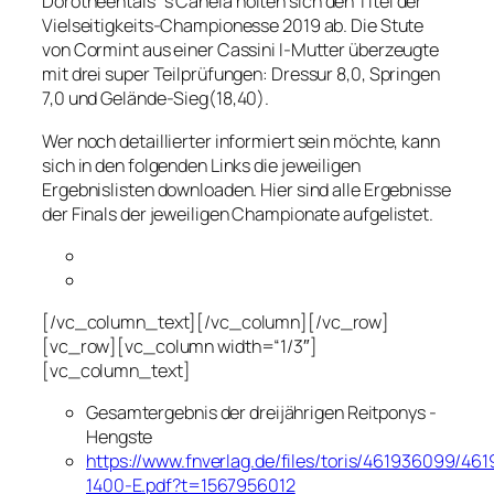
Dorotheentals´s Canela
holten sich den Titel der
Vielseitigkeits-Championesse 2019 ab. Die Stute
von Cormint aus einer Cassini I-Mutter überzeugte
mit drei super Teilprüfungen: Dressur 8,0, Springen
7,0 und Gelände-Sieg(18,40).
Wer noch detaillierter informiert sein möchte, kann
sich in den folgenden Links die jeweiligen
Ergebnislisten downloaden. Hier sind alle Ergebnisse
der Finals der jeweiligen Championate aufgelistet.
[/vc_column_text][/vc_column][/vc_row]
[vc_row][vc_column width=“1/3″]
[vc_column_text]
Gesamtergebnis der dreijährigen Reitponys -
Hengste
https://www.fnverlag.de/files/toris/461936099/46
1400-E.pdf?t=1567956012