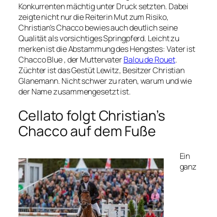
Konkurrenten mächtig unter Druck setzten. Dabei
zeigte nicht nur die Reiterin Mut zum Risiko,
Christian’s Chacco bewies auch deutlich seine
Qualität als vorsichtiges Springpferd. Leicht zu
merken ist die Abstammung des Hengstes: Vater ist
Chacco Blue , der Muttervater
Balou de Rouet
.
Züchter ist das Gestüt Lewitz, Besitzer Christian
Glanemann. Nicht schwer zu raten, warum und wie
der Name zusammengesetzt ist.
Cellato folgt Christian’s
Chacco auf dem Fuße
Ein
ganz