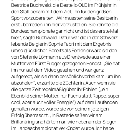
Beatrice Buchwald, die Destello OLD im Frühjahr in
den Stall bekam mit dem Ziel, ihn für den großen
Sport vorzubereiten. „Wir mussten seine Besitzerin
erst überreden, ihn hier vorzustellen. Sie kannte die
Bundeschampionate gar nicht und ist das erste Mal
hier“, sagte Buchwald. Dafür war die in der Schweiz
lebende Belgierin Sophie Fabri mit dem Ergebnis
umso glücklicher. Bereits als Fohlen erwarb sie den
von Stefanie Löhmann aus Drentwede aus einer
Mutter von Fürst Fugger gezogenen Hengst. „Sie hat
ihn nur auf dem Video gesehen und war ganz
aufgeregt, als sie dann persönlich vorbeikam, um ihn
abzuholen“, erzählte die Züchterin. Auch wenn sie
die ganze Zeit regelmäßig über ihr Fohlen („ein
Ebenbild seiner Mutter, nur Fuchs statt Rappe, super
cool, aber auch voller Energie“) auf dem Laufenden
gehalten wurde, wurde sie von seinem jetzigen
Erfolg überrascht. „In Rastede saßen wir am
Brillantring und hörten nur, wie nebenan der Sieger
im Landeschampionat verkündet wurde. Ich habe