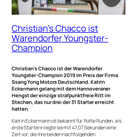
Christian’s Chacco ist
Warendorfer Youngster-
Champion
Christian’s Chacco ist der Warendorfer
Youngster-Champion 2019 im Preis der Firma
Ssang Yong Motors Deutschland. Katrin
Eckermann gelang mit dem Hannoveraner
Hengst der einzige strafpunktfreie Ritt im
Stechen, das nur drei der 31 Starter erreicht
hatten.
Katrin Eckermann ist bekannt für flotte Runden, als
erste Starterin legte sie mit 47,07 Sekunden eine
Zeit vor, die ihre beiden nachfolgenden