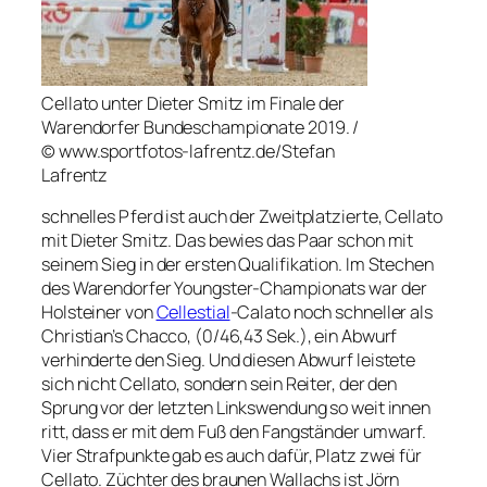
Cellato unter Dieter Smitz im Finale der
Warendorfer Bundeschampionate 2019. /
© www.sportfotos-lafrentz.de/Stefan
Lafrentz
schnelles Pferd ist auch der Zweitplatzierte, Cellato
mit Dieter Smitz. Das bewies das Paar schon mit
seinem Sieg in der ersten Qualifikation. Im Stechen
des Warendorfer Youngster-Championats war der
Holsteiner von
Cellestial
-Calato noch schneller als
Christian’s Chacco, (0/46,43 Sek.), ein Abwurf
verhinderte den Sieg. Und diesen Abwurf leistete
sich nicht Cellato, sondern sein Reiter, der den
Sprung vor der letzten Linkswendung so weit innen
ritt, dass er mit dem Fuß den Fangständer umwarf.
Vier Strafpunkte gab es auch dafür, Platz zwei für
Cellato. Züchter des braunen Wallachs ist Jörn