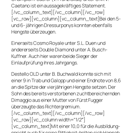
Caetano ist ein aussagekräftiges Statement.
[/vc_column_text][/vc_column][/vc_row]
[vc_row][vc_column][vc_column_text]Bei den 5-
und 6- jährigen Dressurponys konnten ebenfalls
Hengste überzeugen.
Einerseits
Cosmo Royale
unter S.L. Duen und
andererseits
Double Diamond
unter A. Busch-
Kuffner. Auch hier waren beide Sieger der
Einlaufprüfung ihres Jahrgangs.
Destello OLD
unter B. Buchwald konnte sich mit
einer 9 in Trab und Galopp und einer Endnote von 8,6
an die Spitze der vierjährigen Hengste setzen. Der
Sohn des bereits verstorbenen zuchtbereichernden
Dimaggio aus einer Mutter von Fürst Fugger
überzeugte das Richtergremium.
[/vc_column_text][/vc_column][/vc_row]
[vc_row][vc_column width=“1/2″]
[vc_column_text]Mit einer 10,0 für die Ausbildung-
spricht auch für seine Rittigkeit-holten sich Hannah