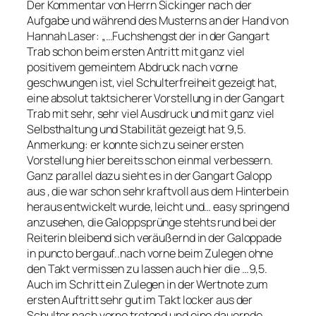
Der Kommentar von Herrn Sickinger nach der
Aufgabe und während des Musterns an der Hand von
Hannah Laser:
„…Fuchshengst der in der Gangart
Trab schon beim ersten Antritt mit ganz viel
positivem gemeintem Abdruck nach vorne
geschwungen ist, viel Schulterfreiheit gezeigt hat,
eine absolut taktsicherer Vorstellung in der Gangart
Trab mit sehr, sehr viel Ausdruck und mit ganz viel
Selbsthaltung und Stabilität gezeigt hat 9,5.
Anmerkung: er konnte sich zu seiner ersten
Vorstellung hier bereits schon einmal verbessern.
Ganz parallel dazu sieht es in der Gangart Galopp
aus , die war schon sehr kraftvoll aus dem Hinterbein
heraus entwickelt wurde, leicht und… easy springend
anzusehen, die Galoppsprünge stehts rund bei der
Reiterin bleibend sich veräußernd in der Galoppade
in puncto bergauf..nach vorne beim Zulegen ohne
den Takt vermissen zu lassen auch hier die …9,5.
Auch im Schritt ein Zulegen in der Wertnote zum
ersten Auftritt sehr gut im Takt locker aus der
Schulter nach vorne tretend und eine dauernde