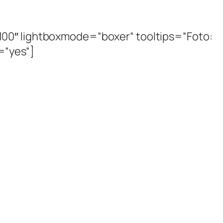
100″ lightboxmode=“boxer“ tooltips=“Foto:
y=“yes“]