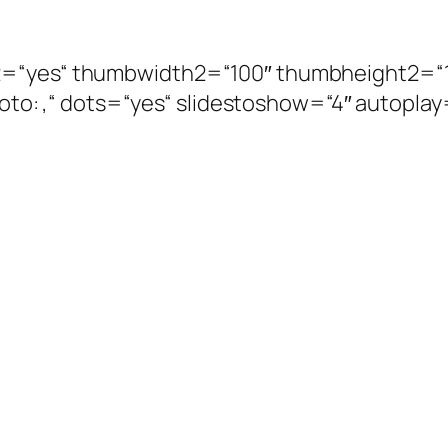
ize2=“yes“ thumbwidth2=“100″ thumbheight2=“
: ,Foto: ,“ dots=“yes“ slidestoshow=“4″ autopla