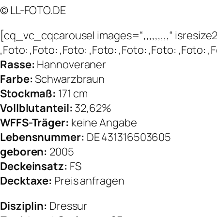
© LL-FOTO.DE
[cq_vc_cqcarousel images=“,,,,,,,,,“ isres
,Foto: ,Foto: ,Foto: ,Foto: ,Foto: ,Foto: ,Foto
Rasse:
Hannoveraner
Farbe:
Schwarzbraun
Stockmaß:
171 cm
Vollblutanteil:
32,62%
WFFS-Träger:
keine Angabe
Lebensnummer:
DE 431316503605
geboren:
2005
Deckeinsatz:
FS
Decktaxe:
Preis anfragen
Disziplin:
Dressur