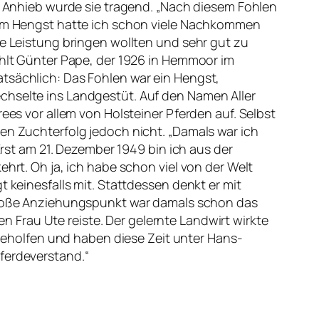
f Anhieb wurde sie tragend. „Nach diesem Fohlen
sem Hengst hatte ich schon viele Nachkommen
e Leistung bringen wollten und sehr gut zu
ählt Günter Pape, der 1926 in Hemmoor im
sächlich: Das Fohlen war ein Hengst,
hselte ins Landgestüt. Auf den Namen Aller
ees vor allem von Holsteiner Pferden auf. Selbst
en Zuchterfolg jedoch nicht. „Damals war ich
Erst am 21. Dezember 1949 bin ich aus der
hrt. Oh ja, ich habe schon viel von der Welt
 keinesfalls mit. Stattdessen denkt er mit
r große Anziehungspunkt war damals schon das
Frau Ute reiste. Der gelernte Landwirt wirkte
n geholfen und haben diese Zeit unter Hans-
ferdeverstand.“