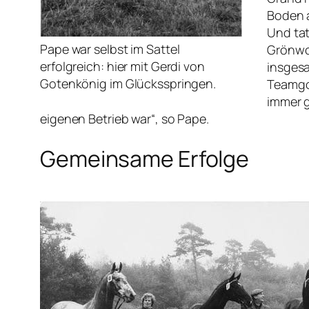
Boden a
Und tat
Pape war selbst im Sattel
Grönwoh
erfolgreich: hier mit Gerdi von
insgesa
Gotenkönig im Glücksspringen.
Teamgo
immer g
eigenen Betrieb war“, so Pape.
Gemeinsame Erfolge