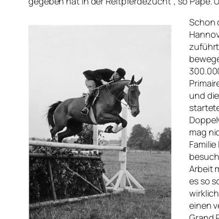
gegeben hat in der Reitpferdezucht“, so Pape
Schon 
Hannove
zuführt
bewegen
300.000
Primair
und die
startet
Doppel
mag nic
Familie
besuche
Arbeit 
es so s
wirklic
einen v
Grand P