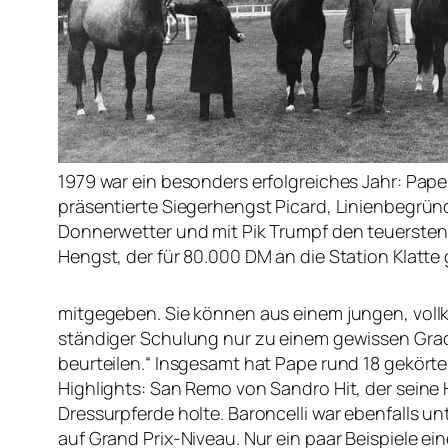
1979 war ein besonders erfolgreiches Jahr: Pape
präsentierte Siegerhengst Picard, Linienbegrün
Donnerwetter und mit Pik Trumpf den teuersten
Hengst, der für 80.000 DM an die Station Klatte 
mitgegeben. Sie können aus einem jungen, vol
ständiger Schulung nur zu einem gewissen Grad 
beurteilen.“ Insgesamt hat Pape rund 18 gekört
Highlights: San Remo von Sandro Hit, der sei
Dressurpferde holte. Baroncelli war ebenfalls 
auf Grand Prix-Niveau. Nur ein paar Beispiele ein