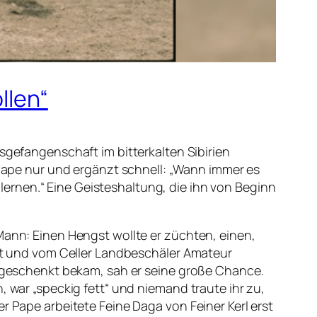
llen“
sgefangenschaft im bitterkalten Sibirien
r Pape nur und ergänzt schnell: „Wann immer es
ernen.“ Eine Geisteshaltung, die ihn von Beginn
Mann: Einen Hengst wollte er züchten, einen,
ägt und vom Celler Landbeschäler Amateur
e geschenkt bekam, sah er seine große Chance.
 war „speckig fett“ und niemand traute ihr zu,
r Pape arbeitete Feine Daga von Feiner Kerl erst