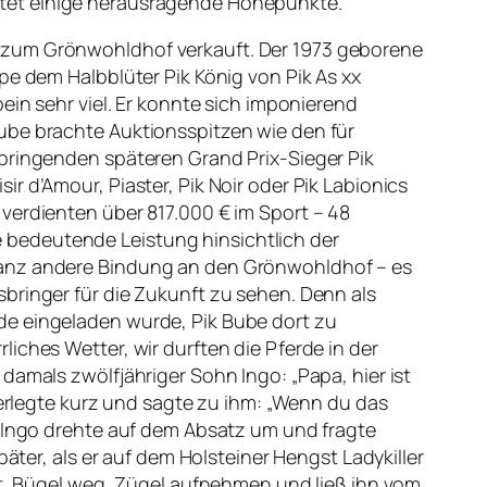
ltet einige herausragende Höhepunkte.
 zum Grönwohldhof verkauft. Der 1973 geborene
pe dem Halbblüter Pik König von Pik As xx
ein sehr viel. Er konnte sich imponierend
ube brachte Auktionsspitzen wie den für
bringenden späteren Grand Prix-Sieger Pik
 d’Amour, Piaster, Pik Noir oder Pik Labionics
verdienten über 817.000 € im Sport – 48
ine bedeutende Leistung hinsichtlich der
ganz andere Bindung an den Grönwohldhof – es
bringer für die Zukunft zu sehen. Denn als
e eingeladen wurde, Pik Bube dort zu
iches Wetter, wir durften die Pferde in der
damals zwölfjähriger Sohn Ingo: „Papa, hier ist
berlegte kurz und sagte zu ihm: „Wenn du das
“ Ingo drehte auf dem Absatz um und fragte
äter, als er auf dem Holsteiner Hengst Ladykiller
st, Bügel weg, Zügel aufnehmen und ließ ihn vom