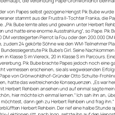
. Überhaupt, die Verbindung Pape-Grönwohldhof beinha
der von Papes selbst gezogene Hengst Pik Bube wurde
raner stammt aus der Frustra II-Tochter Franka, die Pa
e. „Pik Bube lernte alles und gewann unter Herbert Rehb
 und hatte eine enorme Ausstrahlung“, so Pape. Pik B
 DM versteigerten Pierrot la Fou oder den 200.000 DM 
e, zudem 24 gekörte Söhne wie den WM-Teilnehmer Plaisir
 Bundessiegerstute Pik Bube’s Girl. Seine Nachkommen 
en in Klasse S im Viereck, 20 in Klasse S im Parcours. E
vererbung. Pik Bube brachte Papes jedoch noch eine 
ht vermessen erscheinen, sie als wegweisenden Erfolgs
 Pape von Grönwohldhof-Gründer Otto Schulte-Frohlind
n, hatte das weitreichende Konsequenzen. „Es war herrl
mit Herbert Rehbein ansehen und auf einmal sagte mein 
chön, hier möchte ich einmal lernen.“ Ich sah ihn an, ü
h möchtest, dann geh zu Herbert Rehbein und frag ihn.
erblüfften Herbert Rehbein. Der rief eine halbe Stunde sp
rix-Lektionen ritt, nach Ingo, setzte ihn auf den Heng