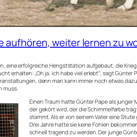
e aufhören, weiter lernen zu wo
en, eine erfolgreiche Hengststation aufgebaut, die Krieg
cht erhalten: „Oh ja, ich habe viel erlebt“, sagt Günte
veranstaltungen, denn man kann immer noch etwas dazul
en muss.
Einen Traum hatte Günter Pape als junger 
der gekört wird, der die Schimmelfarbe tr
stammt. Als er von seinem Vater eine Stut
Drei Jahre hatte sie keine Fohlen bekommen,
schnell tragend zu werden. Der junge Günte