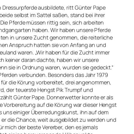
 Dressurpferde ausbildete, ritt Günter Pape
beide selbst im Sattel saßen, stand bei ihrer
Die Pferde müssen rittig sein, sich arbeiten
undgangarten haben. Wir haben unsere Pferde
tuten in unsere Zucht genommen, die reiterliche
ohen Anspruch hatten sie von Anfang an und
uland waren. „Wir haben für die Zucht immer
h keiner daran dachte, haben wir unsere
enn sie in Ordnung waren, wurden sie gedeckt.“
 Pferden verbunden. Besonders das Jahr 1979
 für die Körung vorbereitet, drei angenommen,
rd, der teuerste Hengst Pik Trumpf und
rzählt Günter Pape. Donnerwetter konnte er als
ie Vorbereitung auf die Körung war dieser Hengst
s uns einiger Überredungskunst, ihn auf dem
er die Chance, weit ausgebildet zu werden und
r mich der beste Vererber, den es jemals