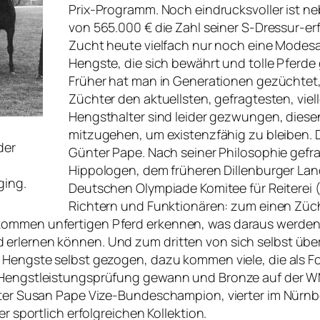
Prix-Programm. Noch eindrucksvoller is
von 565.000 € die Zahl seiner S-Dressur-erfo
Zucht heute vielfach nur noch eine Modesa
Hengste, die sich bewährt und tolle Pferde
Früher hat man in Generationen gezüchtet, 
Züchter den aktuellsten, gefragtesten, vie
Hengsthalter sind leider gezwungen, dies
mitzugehen, um existenzfähig zu bleiben. D
der
Günter Pape. Nach seiner Philosophie gefra
Hippologen, dem früheren Dillenburger Lan
ging.
Deutschen Olympiade Komitee für Reiterei (
Richtern und Funktionären: zum einen Zücht
lkommen unfertigen Pferd erkennen, was daraus werden
erlernen können. Und zum dritten von sich selbst über
e Hengste selbst gezogen, dazu kommen viele, die als 
ne Hengstleistungsprüfung gewann und Bronze auf der
unter Susan Pape Vize-Bundeschampion, vierter im Nürnb
er sportlich erfolgreichen Kollektion.