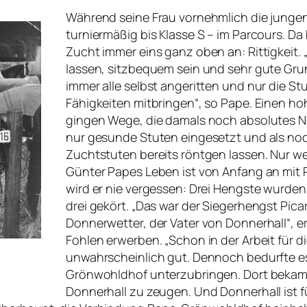
Während seine Frau vornehmlich die jungen
turniermäßig bis Klasse S – im Parcours. Da 
Zucht immer eins ganz oben an: Rittigkeit. „
lassen, sitzbequem sein und sehr gute Gr
immer alle selbst angeritten und nur die S
Fähigkeiten mitbringen“, so Pape. Einen h
gingen Wege, die damals noch absolutes Ne
nur gesunde Stuten eingesetzt und als noc
Zuchtstuten bereits röntgen lassen. Nur w
Günter Papes Leben ist von Anfang an mit
wird er nie vergessen: Drei Hengste wurden
drei gekört. „Das war der Siegerhengst Pica
Donnerwetter, der Vater von Donnerhall“, e
Fohlen erwerben. „Schon in der Arbeit für d
unwahrscheinlich gut. Dennoch bedurfte e
Grönwohldhof unterzubringen. Dort bekam 
Donnerhall zu zeugen. Und Donnerhall ist fü