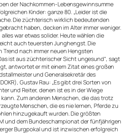
t neben der Nachkommen-Lebensgewinnsumme
lgreichen Kinder: ganze 80. „Leider ist die
che. Die züchterisch wirklich bedeutenden
 gebracht haben, decken im Alter immer weniger.
alles war etwas solider. Heute wählen die
lleicht auch teuersten Junghengst. Die
en Trend nach immer neuen Hengsten
as ist aus züchterischer Sicht ungesund“, sagt
gt, antwortet er mit einem Zitat eines großen
dstallmeister und Generalsekretär des
DOKR), Gustav Rau: „Es gibt drei Sorten von
er und Reiter, denen ist es in der Wiege
 kann. Zum anderen Menschen, die das trotz
zeugte Menschen, die es nie lernen, Pferde zu
Fohlen hinzugekauft wurden. Die größten
 WM und dem Bundeschampionat der fünfjährigen
erger Burgpokal und ist inzwischen erfolgreich