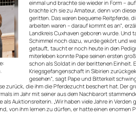
einmal und brachte sie wieder in Form – au
brachte ich sie zu Amateur, denn von die
geritten. Das waren bequeme Reitpferde, di
arbeiten waren – darauf kommt es an“, erz
Landkreis Cuxhaven geboren wurde. Und tat
Schimmel noch dazu, wurde gekört und wec
getauft, taucht er noch heute in den Pedigr
miterleben konnte Pape seinen ersten groß
e:
schon als Soldat in der berittenen Einheit. 
.
Kriegsgefangenschaft in Sibirien zurückgeke
gesehen“, sagt Pape und Bitterkeit schwingt
isse zurück, die ihm die Pferdezucht beschert hat. De
mals im Jahr mit seiner aus dem Nachbarort stammenden 
e als Auktionsreiterin. „Wir haben viele Jahre in Verde
nd, von ihm lernen zu dürfen, er hatte einen enormen P