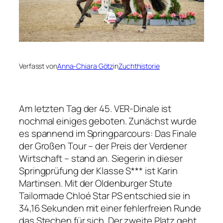
Verfasst von
Anna-Chiara Götz
in
Zuchthistorie
Am letzten Tag der 45. VER-Dinale ist
nochmal einiges geboten. Zunächst wurde
es spannend im Springparcours: Das Finale
der Großen Tour – der Preis der Verdener
Wirtschaft – stand an. Siegerin in dieser
Springprüfung der Klasse S*** ist Karin
Martinsen. Mit der Oldenburger Stute
Tailormade Chloé Star PS entschied sie in
34,16 Sekunden mit einer fehlerfreien Runde
das Stechen für sich. Der zweite Platz geht