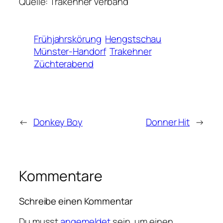
Quelle: Trakehner Verband
Frühjahrskörung
Hengstschau
Münster-Handorf
Trakehner
Züchterabend
←
Donkey Boy
Donner Hit
→
Kommentare
Schreibe einen Kommentar
Du musst
angemeldet
sein, um einen