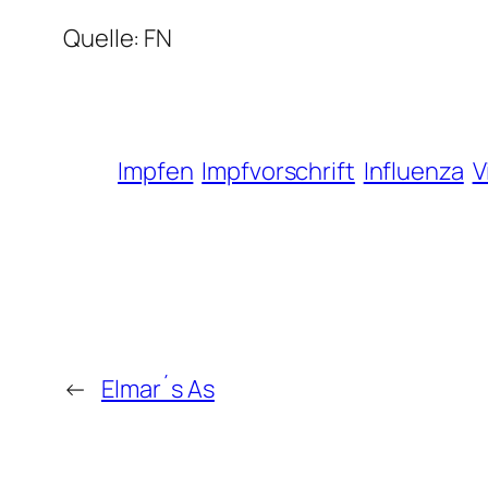
Quelle: FN
Impfen
Impfvorschrift
Influenza
V
←
Elmar´s As