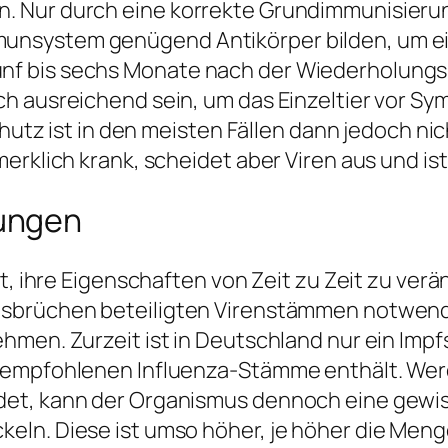
. Nur durch eine korrekte Grundimmunisieru
nsystem genügend Antikörper bilden, um ei
f bis sechs Monate nach der Wiederholungs
ch ausreichend sein, um das Einzeltier vor 
chutz ist in den meisten Fällen dann jedoch ni
erklich krank, scheidet aber Viren aus und is
ungen
it, ihre Eigenschaften von Zeit zu Zeit zu ve
usbrüchen beteiligten Virenstämmen notwen
men. Zurzeit ist in Deutschland nur ein Impfs
 empfohlenen Influenza-Stämme enthält. Werd
det, kann der Organismus dennoch eine gewis
ln. Diese ist umso höher, je höher die Meng