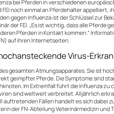
uenza bei Pferden in verschiedenen europäis
FEI noch einmal an Pferdehalter appelliert, i
rden gegen Influenza ist der Schlüssel zur Be
när der FEI. „Es ist wichtig, dass alle Pferde
anderen Pferden in Kontakt kommen.“ Informa
N) auf ihren Internetseiten.
hochansteckende Virus-Erkra
ng des gesamten Atmungsapparates. Sie ist h
rrekt geimpfter Pferde. Die Symptome sind sta
noten. Im Extremfall führt die Influenza zu
en sind weltweit verbreitet. Alljährlich erkr
ell auftretenden Fällen handelt es sich dabei 
terin der FN-Abteilung Veterinärmedizin und T