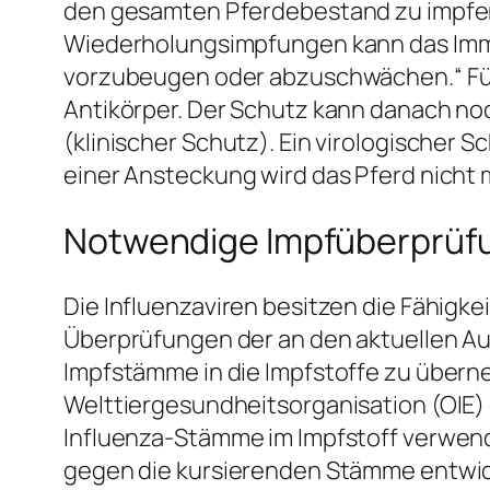
den gesamten Pferdebestand zu impfen
Wiederholungsimpfungen kann das Immu
vorzubeugen oder abzuschwächen.“ Fün
Antikörper. Der Schutz kann danach no
(klinischer Schutz). Ein virologischer S
einer Ansteckung wird das Pferd nicht m
Notwendige Impfüberprüf
Die Influenzaviren besitzen die Fähigke
Überprüfungen der an den aktuellen A
Impfstämme in die Impfstoffe zu überneh
Welttiergesundheitsorganisation (OIE)
Influenza-Stämme im Impfstoff verwen
gegen die kursierenden Stämme entwicke