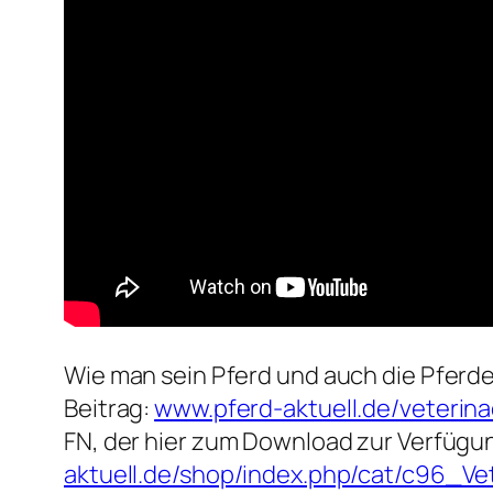
Wie man sein Pferd und auch die Pferd
Beitrag:
www.pferd-aktuell.de/veterina
FN, der hier zum Download zur Verfügu
aktuell.de/shop/index.php/cat/c96_V