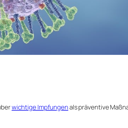
über
wichtige Impfungen
als präventive Maßna