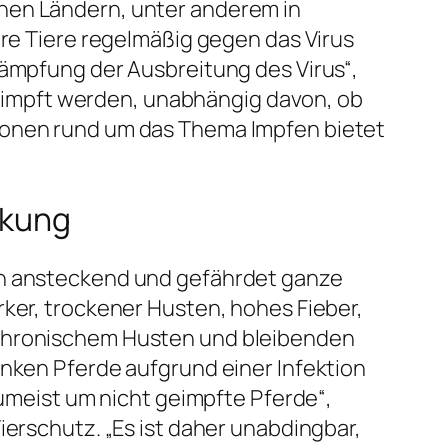
chen Ländern, unter anderem in
hre Tiere regelmäßig gegen das Virus
kämpfung der Ausbreitung des Virus“,
 geimpft werden, unabhängig davon, ob
tionen rund um das Thema Impfen bietet
nkung
och ansteckend und gefährdet ganze
rker, trockener Husten, hohes Fieber,
 chronischem Husten und bleibenden
anken Pferde aufgrund einer Infektion
zumeist um nicht geimpfte Pferde“,
ierschutz. „Es ist daher unabdingbar,