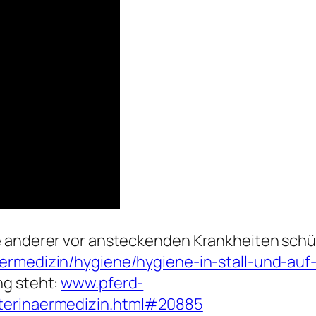
e anderer vor ansteckenden Krankheiten schüt
ermedizin/hygiene/hygiene-in-stall-und-auf-
ng steht:
www.pferd-
eterinaermedizin.html#20885