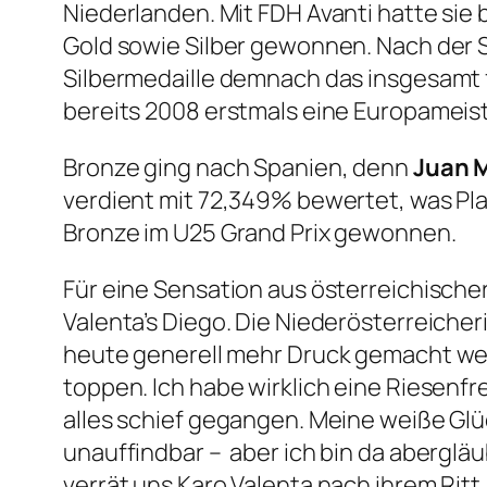
Niederlanden. Mit FDH Avanti hatte sie 
Gold sowie Silber gewonnen. Nach der Si
Silbermedaille demnach das insgesamt f
bereits 2008 erstmals eine Europameist
Bronze ging nach Spanien, denn
Juan 
verdient mit 72,349% bewertet, was Pla
Bronze im U25 Grand Prix gewonnen.
Für eine Sensation aus österreichischer
Valenta’s Diego. Die Niederösterreicher
heute generell mehr Druck gemacht weil
toppen. Ich habe wirklich eine Riesenfr
alles schief gegangen. Meine weiße Glü
unauffindbar – aber ich bin da aberglä
verrät uns Karo Valenta nach ihrem Ritt