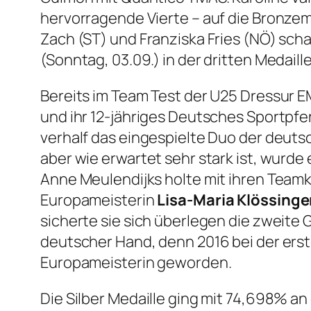
hervorragende Vierte – auf die Bronzem
Zach (ST) und Franziska Fries (NÖ) scha
(Sonntag, 03.09.) in der dritten Medail
Bereits im Team Test der U25 Dressur EM
und ihr 12-jähriges Deutsches Sportpf
verhalf das eingespielte Duo der deut
aber wie erwartet sehr stark ist, wurde
Anne Meulendijks holte mit ihren Teamk
Europameisterin
Lisa-Maria Klössinge
sicherte sie sich überlegen die zweite
deutscher Hand, denn 2016 bei der ers
Europameisterin geworden.
Die Silber Medaille ging mit 74,698% an