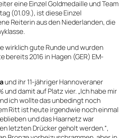
eiter eine Einzel Goldmedaille und Team
 (01.09.), ist diese Einzel
ne Reiterin aus den Niederlanden, die
nyklasse.
e wirklich gute Runde und wurden
te bereits 2016 in Hagen (GER) EM-
ta
und ihr 11-jähriger Hannoveraner
 und damit auf Platz vier.
„Ich habe mir
und ich wollte das unbedingt noch
em Ritt ist heute irgendwie noch einmal
 geblieben und das Haarnetz war
den letzten Drücker geholt werden
.“,
pp an Bronze vorbeizuschrammen, aber in