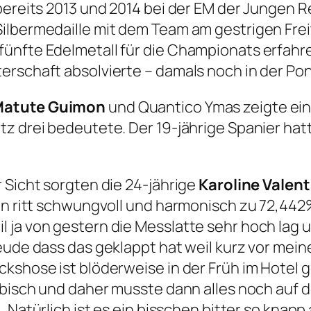
bereits 2013 und 2014 bei der EM der Jungen R
lbermedaille mit dem Team am gestrigen Freitag
ünfte Edelmetall für die Championats erfahre
erschaft absolvierte – damals noch in der Po
Matute Guimon
und Quantico Ymas zeigte ein
tz drei bedeutete. Der 19-jährige Spanier hat
 Sicht sorgten die 24-jährige
Karoline Valen
in ritt schwungvoll und harmonisch zu 72,442%
 ja von gestern die Messlatte sehr hoch lag 
eude dass das geklappt hat weil kurz vor mein
ckshose ist blöderweise in der Früh im Hotel
ubisch und daher musste dann alles noch auf 
. „Natürlich ist es ein bisschen bitter so kna