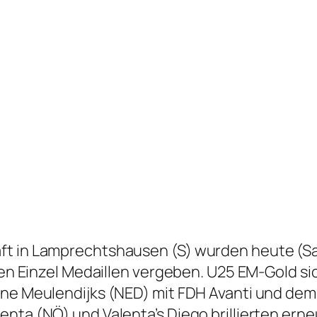
ft in Lamprechtshausen (S) wurden heute (Sa
sten Einzel Medaillen vergeben. U25 EM-Gold 
nne Meulendijks (NED) mit FDH Avanti und dem
enta (NÖ) und Valenta’s Diego brillierten er