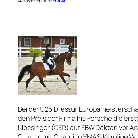
Verfasst von
in
unsichtbar
Bei der U25 Dressur Europameisterscha
den Preis der Firma Iris Porsche die er
Klössinger (GER) auf FBW Daktari vor A
Guimon mit Quantico YMAS. Karoline Val