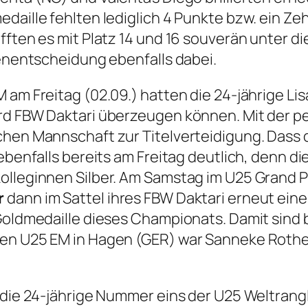
edaille fehlten lediglich 4 Punkte bzw. ein Z
fften es mit Platz 14 und 16 souverän unter 
lenentscheidung ebenfalls dabei.
 am Freitag (02.09.) hatten die 24-jährige Li
erd FBW Daktari überzeugen können. Mit der 
schen Mannschaft zur Titelverteidigung. Dass
 ebenfalls bereits am Freitag deutlich, denn 
olleginnen Silber. Am Samstag im U25 Grand Pr
r
dann im Sattel ihres FBW Daktari erneut ein
 Goldmedaille dieses Championats. Damit sind 
ten U25 EM in Hagen (GER) war Sanneke Roth
 die 24-jährige Nummer eins der U25 Weltrang