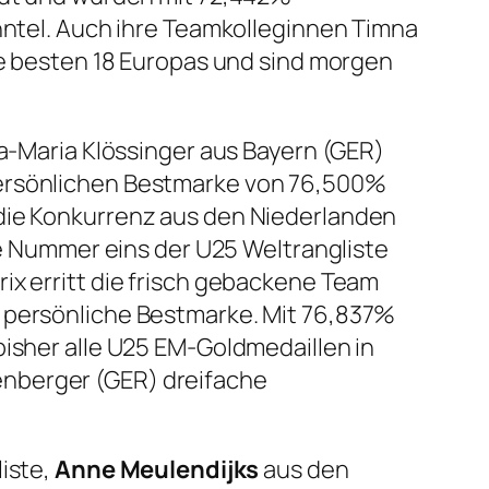
ehntel. Auch ihre Teamkolleginnen Timna
die besten 18 Europas und sind morgen
sa-Maria Klössinger aus Bayern (GER)
persönlichen Bestmarke von 76,500%
 die Konkurrenz aus den Niederlanden
die Nummer eins der U25 Weltrangliste
ix erritt die frisch gebackene Team
e persönliche Bestmarke. Mit 76,837%
bisher alle U25 EM-Goldmedaillen in
enberger (GER) dreifache
liste,
Anne Meulendijks
aus den