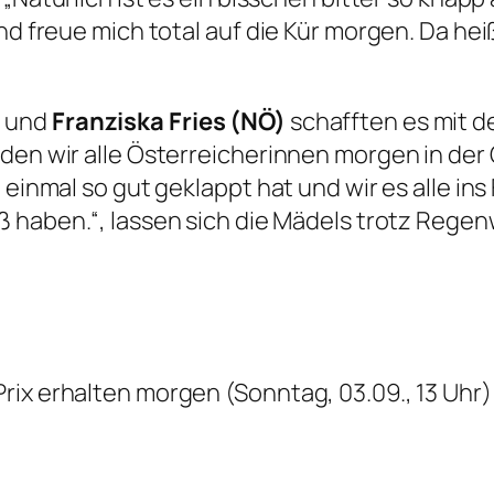
nd freue mich total auf die Kür morgen. Da hei
)
und
Franziska Fries (NÖ)
schafften es mit de
den wir alle Österreicherinnen morgen in der
 einmal so gut geklappt hat und wir es alle ins
aß haben
.“, lassen sich die Mädels trotz Rege
rix erhalten morgen (Sonntag, 03.09., 13 Uhr)