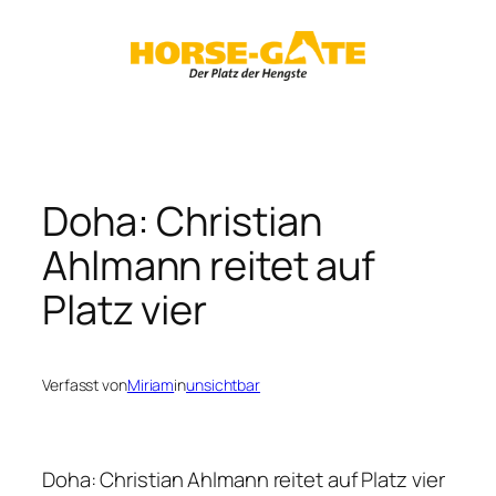
Zum
Inhalt
springen
Doha: Christian
Ahlmann reitet auf
Platz vier
Verfasst von
Miriam
in
unsichtbar
Doha: Christian Ahlmann reitet auf Platz vier