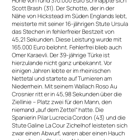
Höhe von rund 370.000 Euro schnappte sich
Scott Brash (31). Der Schotte, der in der
Nähe von Hickstead im Süden Englands lebt,
meisterte mit seiner 16-jährigen Stute Ursula
das Stechen in fehlerfreier Bestzeit von
45,21 Sekunden. Diese Leistung wurde mit
165.000 Euro belohnt. Fehlerfrei blieb auch
Omer Karaevli. Der 39-jährige Türke ist
hierzulande nicht ganz unbekannt. Vor
einigen Jahren lebte er im rheinischen
Nettetal und startete auf Turnieren am
Niederrhein. Mit seinem Wallach Roso Au
Crosnier ritt er in 45,98 Sekunden über die
Ziellinie – Platz zwei für den Mann, den
niemand „auf dem Zettel“ hatte. Die
Spanierin Pilar Lucrecia Cordon (43) und die
Stute Galine La Cour Zichelhof leisteten sich
zwar einen Abwurf, waren aber einen Hauch