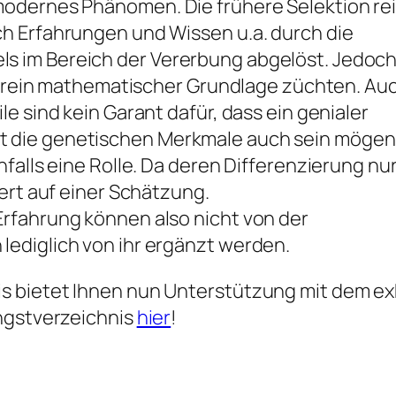
odernes Phänomen. Die frühere Selektion re
h Erfahrungen und Wissen u.a. durch die
 im Bereich der Vererbung abgelöst. Jedoc
uf rein mathematischer Grundlage züchten. Au
e sind kein Garant dafür, dass ein genialer
 die genetischen Merkmale auch sein mögen
falls eine Rolle. Da deren Differenzierung nu
ert auf einer Schätzung.
rfahrung können also nicht von der
ediglich von ihr ergänzt werden.
 bietet Ihnen nun Unterstützung mit dem exk
engstverzeichnis
hier
!