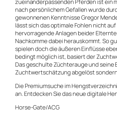
zueinanderpassenden Pferden ist ein m
nach persönlichem Gefallen wurde durc
gewonnenen Kenntnisse Gregor Mendels
lässt sich das optimale Fohlen nicht a
hervorragende Anlagen beider Elternteil
Nachkomme dabei herauskommt. So gut
spielen doch die äußeren Einflüsse eben
bedingt möglich ist, basiert der Zuchtw
Das geschulte Züchterauge und seine E
Zuchtwertschätzung abgelöst sondern l
Die Premiumsuche im Hengstverzeichnis
an. Entdecken Sie das neue digitale H
Horse-Gate/ACG