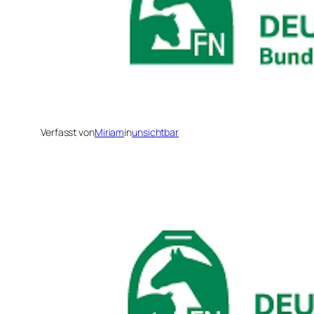
Verfasst von
Miriam
in
unsichtbar