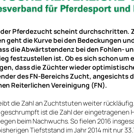
n der Pferdezucht scheint durchschritten. 
en geht die Kurve bei den Bedeckungen und 
, dass die Abwärtstendenz bei den Fohlen-
ieg festzustellen ist. Ob es sich schon um
en, dass die Züchter wieder optimistische
ender des FN-Bereichs Zucht, angesichts 
en Reiterlichen Vereinigung (FN).
ibt die Zahl an Zuchtstuten weiter rückläufig.
 geschrumpft ist die Zahl der eingetragenen He
egen beim Nachwuchs. So fielen 2016 insgesam
isherigen Tiefststand im Jahr 2014 mit nur 3