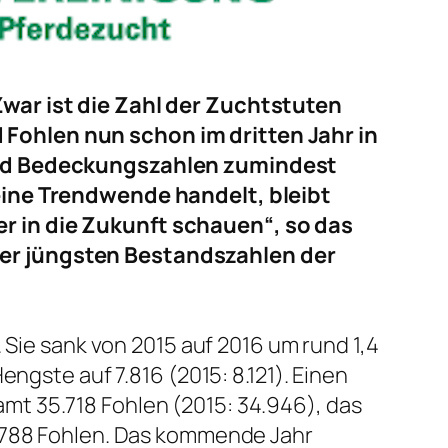
Zwar ist die Zahl der Zuchtstuten
Fohlen nun schon im dritten Jahr in
 und Bedeckungszahlen zumindest
 eine Trendwende handelt, bleibt
r in die Zukunft schauen“, so das
der jüngsten Bestandszahlen der
 Sie sank von 2015 auf 2016 um rund 1,4
ngste auf 7.816 (2015: 8.121). Einen
t 35.718 Fohlen (2015: 34.946), das
3.788 Fohlen. Das kommende Jahr