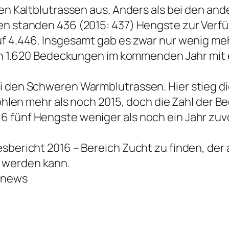
den Kaltblutrassen aus. Anders als bei den and
nen standen 436 (2015: 437) Hengste zur Verf
uf 4.446. Insgesamt gab es zwar nur wenig me
 von 1.620 Bedeckungen im kommenden Jahr mi
 den Schweren Warmblutrassen. Hier stieg die 
 Fohlen mehr als noch 2015, doch die Zahl der
 fünf Hengste weniger als noch ein Jahr zuvo
sbericht 2016 – Bereich Zucht zu finden, der 
 werden kann.
ernews