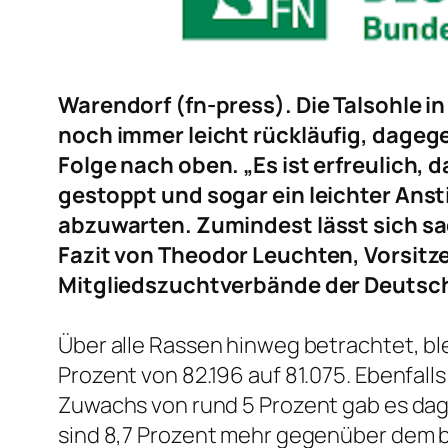
Warendorf (fn-press). Die Talsohle i
noch immer leicht rückläufig, dageg
Folge nach oben. „Es ist erfreulich
gestoppt und sogar ein leichter Anst
abzuwarten. Zumindest lässt sich sag
Fazit von Theodor Leuchten, Vorsitz
Mitgliedszuchtverbände der Deutsch
Über alle Rassen hinweg betrachtet, ble
Prozent von 82.196 auf 81.075. Ebenfalls
Zuwachs von rund 5 Prozent gab es dag
sind 8,7 Prozent mehr gegenüber dem b