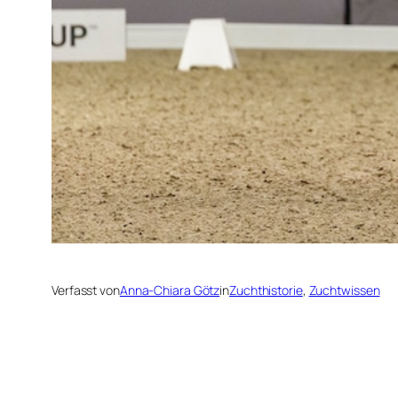
Verfasst von
Anna-Chiara Götz
in
Zuchthistorie
, 
Zuchtwissen