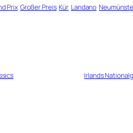
d Prix
Großer Preis
Kür
Landano
Neumünste
ssics
Irlands National