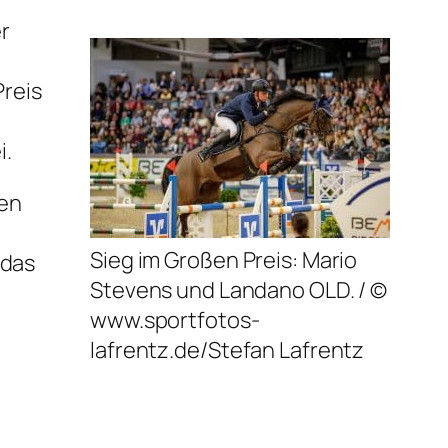
r
reis
o
i.
den
Sieg im Großen Preis: Mario
 das
Stevens und Landano OLD. / ©
www.sportfotos-
lafrentz.de/Stefan Lafrentz