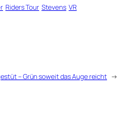
r
Riders Tour
Stevens
VR
gestüt – Grün soweit das Auge reicht
→