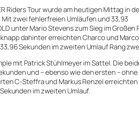
ER Riders Tour wurde am heutigen Mittag in de
Mit zwei fehlerfreien Umläufen und 33,93
LD unter Mario Stevens zum Sieg im Großen P
 knapp dahinter erreichten Charco und Marc
t 33,96 Sekunden im zweiten Umlauf Rang zwe
mple mit Patrick Stühlmeyer im Sattel. Die bei
Sekunden und – ebenso wie den ersten – ohne
ierten C-Steffra und Markus Renzel erreichten
59 Sekunden im zweiten Umlauf.