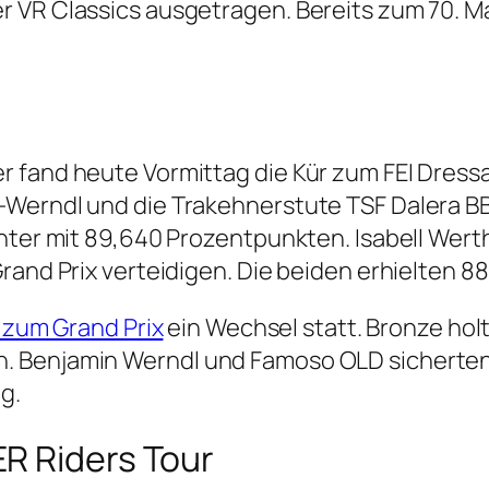
VR Classics ausgetragen. Bereits zum 70. Mal
r fand heute Vormittag die Kür zum FEI Dress
Werndl und die Trakehnerstute TSF Dalera BB d
chter mit 89,640 Prozentpunkten. Isabell Wert
rand Prix verteidigen. Die beiden erhielten 88
 zum Grand Prix
ein Wechsel statt. Bronze ho
. Benjamin Werndl und Famoso OLD sicherten
g.
R Riders Tour