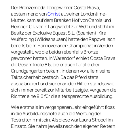
Der Bronzemedaillengewinner Costa Brava,
abstammend von
Christ
aus einer Londontime-
Mutter, kam auf dem Branken Hof von Carola und
Heinrich Clüver in Langwedel zur Welt und steht im
Besitz der Exclusive Equest S.L. (Spanien). Kira
Wulferding (Wildeshausen) hatte den Rappwallach
bereits beim Hannoveraner Championat in Verden
vorgestellt, wo die beiden ebenfalls Bronze
gewonnen hatten. In Warendorf erhielt Costa Brava
die Gesamtnote 8.5, die er auch für alle drei
Grundgangarten bekam, in denen vor allem seine
Taktsicherheit bestach. Da das Pferd stets
ausbalanciert und sicher an den Hilfen stand sowie
sich immer bereit zur Mitarbeit zeigte, vergaben die
Richter eine 9.0 für die altersgerechte Ausbildung.
Wie erstmals im vergangenen Jahr eingeführt floss
in die Ausbildungsnote auch die Wertung der
Testreiterin mit ein. Als diese war Laura Strobel im
Einsatz. Sie nahm jeweils nach den eigenen Reitern