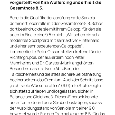
vorgestellt von Kira Wulferding und erhielt die
Gesamtnote 8.5.
Bereits die Qualifikationsprüfung hatte Saniola
dominiert, ebenfalls mit der Gesamtnote 8.8. Schon
dort beeindruckte sie mit ihrem Galopp, für den sie
auch im Finale eine 9.5 erhielt. „Wir sehen ein sehr
modernes Sportpferd mit sehr aktiver Hinterhand
und einer sehr bedeutenden Galoppade“,
kommentierte Peter Olsson stellvertretend für die
Richtergruppe, der außerdem noch Peter
Mannheims und Dr. Carsten Munk angehörten.
Besonders das kraftvolle Abfußen, die
Taktsicherheit und die stets sichere Selbsthaltung
beeindruckten das Gremium. Auch der Schritt lasse
„nicht viele Wünsche offen“ (9.0), die Stute zeigte
sich stets zufrieden und losgelassen, sicher in
Balance und Gleichmaß. Diesen Eindruck konnte
auch Testreiterin Laura Strobel bestätigen, sodass
der Ausbildungsstand von Saniola mit einer 9.0
bewertet wurde. Für den Trab gab es eine 8.5, für das