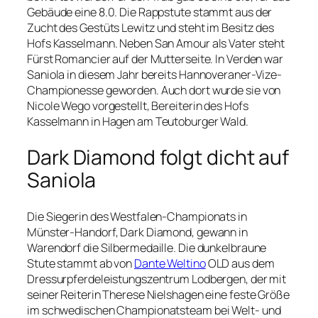
Gebäude eine 8.0. Die Rappstute stammt aus der
Zucht des Gestüts Lewitz und steht im Besitz des
Hofs Kasselmann. Neben San Amour als Vater steht
Fürst Romancier auf der Mutterseite. In Verden war
Saniola in diesem Jahr bereits Hannoveraner-Vize-
Championesse geworden. Auch dort wurde sie von
Nicole Wego vorgestellt, Bereiterin des Hofs
Kasselmann in Hagen am Teutoburger Wald.
Dark Diamond folgt dicht auf
Saniola
Die Siegerin des Westfalen-Championats in
Münster-Handorf, Dark Diamond, gewann in
Warendorf die Silbermedaille. Die dunkelbraune
Stute stammt ab von
Dante Weltino
OLD aus dem
Dressurpferdeleistungszentrum Lodbergen, der mit
seiner Reiterin Therese Nielshagen eine feste Größe
im schwedischen Championatsteam bei Welt- und