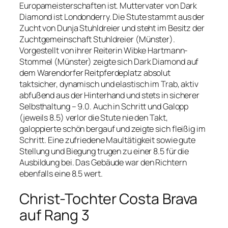
Europameisterschaften ist. Muttervater von Dark
Diamond ist Londonderry. Die Stute stammt aus der
Zucht von Dunja Stuhldreier und steht im Besitz der
Zuchtgemeinschaft Stuhldreier (Münster).
Vorgestellt von ihrer Reiterin Wibke Hartmann-
Stommel (Münster) zeigte sich Dark Diamond auf
dem Warendorfer Reitpferdeplatz absolut
taktsicher, dynamisch und elastisch im Trab, aktiv
abfußend aus der Hinterhand und stets in sicherer
Selbsthaltung – 9.0. Auch in Schritt und Galopp
(jeweils 8.5) verlor die Stute nie den Takt,
galoppierte schön bergauf und zeigte sich fleißig im
Schritt. Eine zufriedene Maultätigkeit sowie gute
Stellung und Biegung trugen zu einer 8.5 für die
Ausbildung bei. Das Gebäude war den Richtern
ebenfalls eine 8.5 wert.
Christ-Tochter Costa Brava
auf Rang 3