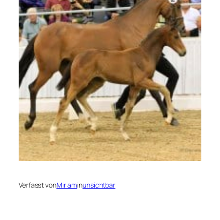
Verfasst von
Miriam
in
unsichtbar