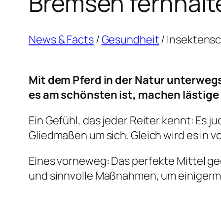
Bremsen fernhalt
News & Facts
/
Gesundheit
/
Insektensc
Mit dem Pferd in der Natur unterwe
es am schönsten ist, machen lästige 
Ein Gefühl, das jeder Reiter kennt: Es j
Gliedmaßen um sich. Gleich wird es in v
Eines vorneweg: Das perfekte Mittel ge
und sinnvolle Maßnahmen, um einiger