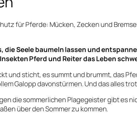
en
hutz für Pferde: Mücken, Zecken und Bremse
gs, die Seele baumeln lassen und entspan
Insekten Pferd und Reiter das Leben schwer
uckt und sticht, es summt und brummt, das Pfer
ollem Galopp davonstürmen. Und das alles tro
gen die sommerlichen Plagegeister gibt es ni
maßen über den Sommer zu kommen.