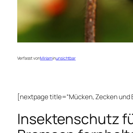
Verfasst von
Miriam
in
unsichtbar
[nextpage title=“Mücken, Zecken und 
Insektenschutz f