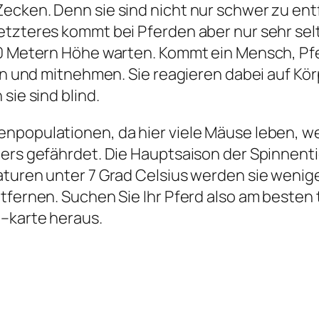
Zecken. Denn sie sind nicht nur schwer zu en
etzteres kommt bei Pferden aber nur sehr selt
70 Metern Höhe warten. Kommt ein Mensch, Pfe
ifen und mitnehmen. Sie reagieren dabei auf 
sie sind blind.
npopulationen, da hier viele Mäuse leben, wel
ers gefährdet. Die Hauptsaison der Spinnentie
aturen unter 7 Grad Celsius werden sie wenig
tfernen. Suchen Sie Ihr Pferd also am besten 
 –karte heraus.