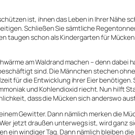
chützen ist, ihnen das Leben in Ihrer Nähe s
itigen. Schließen Sie sämtliche Regentonnen
en taugen schon als Kindergarten für Mückenl
hwärme am Waldrand machen – denn dabei ha
 beschäftigt sind. Die Männchen stechen ohne
zeit für die Entwicklung ihrer Eier benötigen.
niak und Kohlendioxid riecht. Nun hilft Stal
inlichkeit, dass die Mücken sich anderswo aus
 einem Gewitter. Dann nämlich merken die Mü
Wer jetzt draußen unterwegs ist, wird ganz sic
en ein windiger Tag. Dann nämlich bleiben di