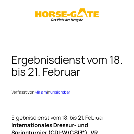
Zum
Inhalt
springen
Ergebnisdienst vom 18.
bis 21. Februar
Verfasst von
Miriam
in
unsichtbar
Ergebnisdienst vom 18. bis 21. Februar
Internationales Dressur- und
Springturnier (CDI-W/CSI3*) „VR