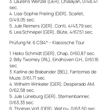
3. Laurens Wenzel (GER), Chalayan, 0/48,41
sec.
4. Lisa-Sophie Frieling (GER), Scarlet,
0/49,05 sec.
5. Jule Reimers (GER), Conti, 4/43,79 sec.
6. Lea Schnepel (GER), Blüte, 4/67,51 sec.
Prüfung Nr. 6 CSI4* – Klassische Tour
1. Heiko Schmidt (GER), Chap, 0/60,87 sec.
2. Billy Twomey (IRL), Eindhoven G.H., 0/61,16
sec.
3. Karline de Brabander (BEL), Fantomas de
Muze, 0/61,71 sec.
4. Wilhelm Winkeler (GER), Desperado AM,
0/62,58 sec.
5. Jule Lüneburg (GER), Sternenbanner,
0/63,33 sec.
6. Thomas Voß (GER), Wat nu, 0/63,50 sec.