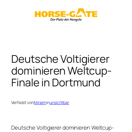
Zum
Inhalt
springen
Deutsche Voltigierer
dominieren Weltcup-
Finale in Dortmund
Verfasst von
Miriam
in
unsichtbar
Deutsche Voltigierer dominieren Weltcup-