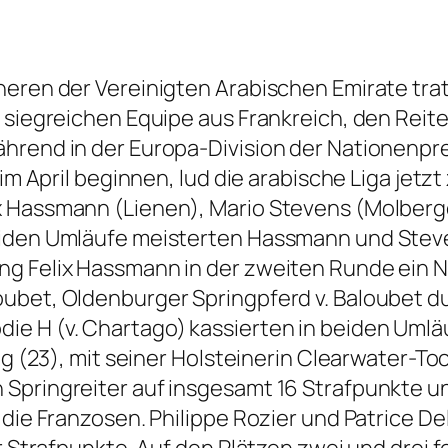
neren der Vereinigten Arabischen Emirate trat
 siegreichen Equipe aus Frankreich, den Reite
hrend in der Europa-Division der Nationenpre
 im April beginnen, lud die arabische Liga jetz
 Hassmann (Lienen), Mario Stevens (Molbergen
eiden Umläufe meisterten Hassmann und Steve
 Felix Hassmann in der zweiten Runde ein Null
ubet, Oldenburger Springpferd v. Baloubet du
e H (v. Chartago) kassierten in beiden Umläu
eg (23), mit seiner Holsteinerin Clearwater-To
pringreiter auf insgesamt 16 Strafpunkte und
 die Franzosen. Philippe Rozier und Patrice D
er Strafpunkte. Auf den Plätzen zwei und drei 