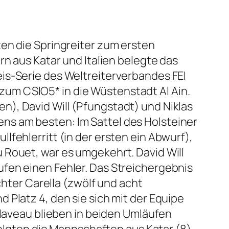
en die Springreiter zum ersten
rn aus Katar und Italien belegte das
is-Serie des Weltreiterverbandes FEI
t zum CSIO5* in die Wüstenstadt Al Ain.
), David Will (Pfungstadt) und Niklas
ns am besten: Im Sattel des Holsteiner
fehlerritt (in der ersten ein Abwurf),
 Rouet, war es umgekehrt. David Will
fen einen Fehler. Das Streichergebnis
chter Carella (zwölf und acht
 Platz 4, den sie sich mit der Equipe
elaveau blieben in beiden Umläufen
folgten die Mannschaften aus Katar (8)