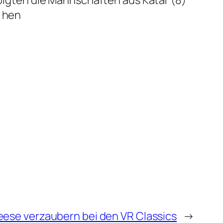
. hen
eese verzaubern bei den VR Classics
→