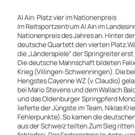
Al Ain: Platz vier im Nationenpreis
Im Reitsportzentrum Al Ain im Landesin
Nationenpreis des Jahres an. Hinter der
deutsche Quartett den vierten Platz.Wä
die „Länderspiele“ der Springreiter erst
Die deutsche Mannschaft bildeten Felix
Krieg (Villingen-Schwenningen). Die b
Hengstes Cayenne WZ (v. Claudio) gelang
bei Mario Stevens und dem Wallach Balo
und das Oldenburger Springpferd Monodi
lieferte der Jüngste im Team, Niklas Kri
Fehlerpunkte). So kamen die deutschen S
aus der Schweiz teilten.Zum Sieg ritten
fehlerfrei. Das Endergebnis lautete: vi