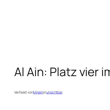
Zum
Inhalt
springen
Al Ain: Platz vier
Verfasst von
Miriam
in
unsichtbar