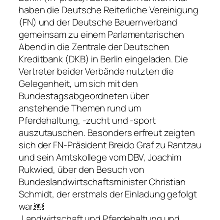
haben die Deutsche Reiterliche Vereinigung
(FN) und der Deutsche Bauernverband
gemeinsam zu einem Parlamentarischen
Abend in die Zentrale der Deutschen
Kreditbank (DKB) in Berlin eingeladen. Die
Vertreter beider Verbände nutzten die
Gelegenheit, um sich mit den
Bundestagsabgeordneten über
anstehende Themen rund um
Pferdehaltung, -zucht und -sport
auszutauschen. Besonders erfreut zeigten
sich der FN-Präsident Breido Graf zu Rantzau
und sein Amtskollege vom DBV, Joachim
Rukwied, über den Besuch von
Bundeslandwirtschaftsminister Christian
Schmidt, der erstmals der Einladung gefolgt
war.￼
„Landwirtschaft und Pferdehaltung und