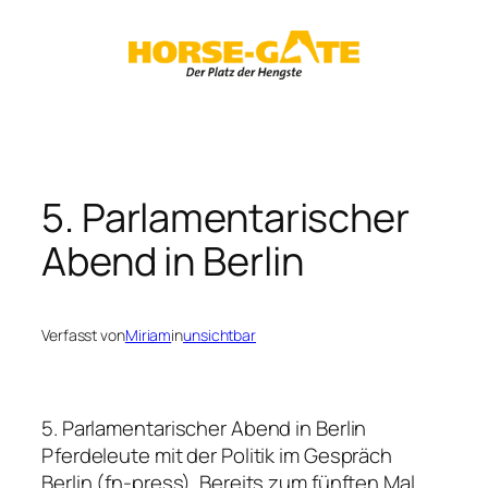
Zum
Inhalt
springen
5. Parlamentarischer
Abend in Berlin
Verfasst von
Miriam
in
unsichtbar
5. Parlamentarischer Abend in Berlin
Pferdeleute mit der Politik im Gespräch
Berlin (fn-press). Bereits zum fünften Mal