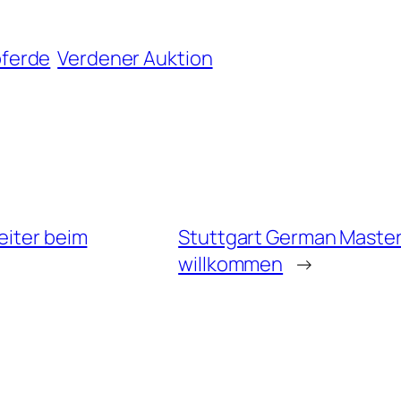
pferde
Verdener Auktion
eiter beim
Stuttgart German Masters
willkommen
→