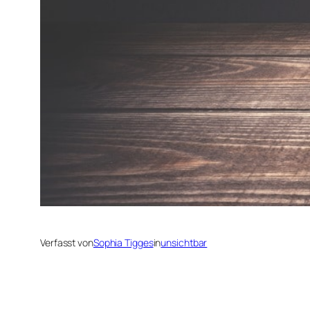
Verfasst von
Sophia Tigges
in
unsichtbar