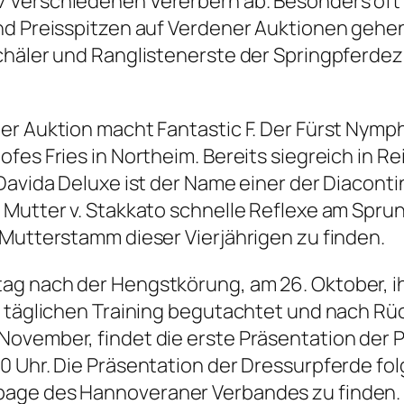
 verschiedenen Vererbern ab. Besonders oft v
nd Preisspitzen auf Verdener Auktionen gehen
schäler und Ranglistenerste der Springpferd
ner Auktion macht Fantastic F. Der Fürst Nym
fes Fries in Northeim. Bereits siegreich in R
. Davida Deluxe ist der Name einer der Diac
 Mutter v. Stakkato schnelle Reflexe am Sprun
 Mutterstamm dieser Vierjährigen zu finden.
ag nach der Hengstkörung, am 26. Oktober, i
im täglichen Training begutachtet und nach 
ovember, findet die erste Präsentation der P
 Uhr. Die Präsentation der Dressurpferde folg
page des Hannoveraner Verbandes zu finden. 