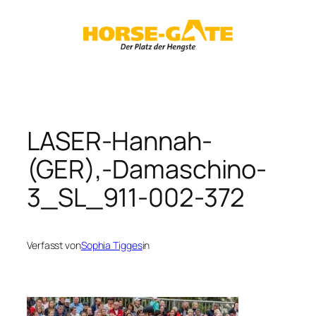
Zum
Inhalt
springen
LASER-Hannah-
(GER),-Damaschino-
3_SL_911-002-372
Verfasst von
Sophia Tigges
in