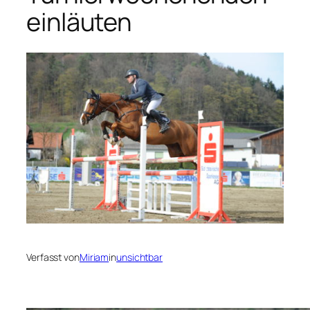
einläuten
Verfasst von
Miriam
in
unsichtbar