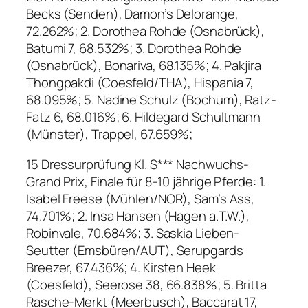
Becks (Senden), Damon’s Delorange,
72.262%; 2. Dorothea Rohde (Osnabrück),
Batumi 7, 68.532%; 3. Dorothea Rohde
(Osnabrück), Bonariva, 68.135%; 4. Pakjira
Thongpakdi (Coesfeld/THA), Hispania 7,
68.095%; 5. Nadine Schulz (Bochum), Ratz-
Fatz 6, 68.016%; 6. Hildegard Schultmann
(Münster), Trappel, 67.659%;
15 Dressurprüfung Kl. S*** Nachwuchs-
Grand Prix, Finale für 8-10 jährige Pferde: 1.
Isabel Freese (Mühlen/NOR), Sam’s Ass,
74.701%; 2. Insa Hansen (Hagen a.T.W.),
Robinvale, 70.684%; 3. Saskia Lieben-
Seutter (Emsbüren/AUT), Serupgards
Breezer, 67.436%; 4. Kirsten Heek
(Coesfeld), Seerose 38, 66.838%; 5. Britta
Rasche-Merkt (Meerbusch), Baccarat 17,