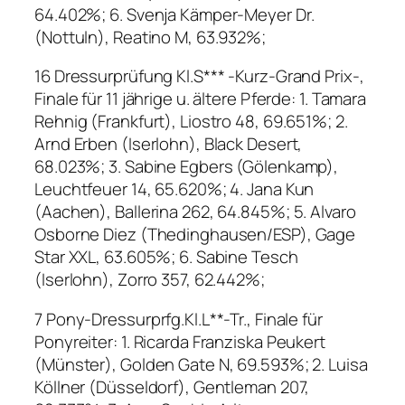
64.402%; 6. Svenja Kämper-Meyer Dr.
(Nottuln), Reatino M, 63.932%;
16 Dressurprüfung Kl.S*** -Kurz-Grand Prix-,
Finale für 11 jährige u. ältere Pferde: 1. Tamara
Rehnig (Frankfurt), Liostro 48, 69.651%; 2.
Arnd Erben (Iserlohn), Black Desert,
68.023%; 3. Sabine Egbers (Gölenkamp),
Leuchtfeuer 14, 65.620%; 4. Jana Kun
(Aachen), Ballerina 262, 64.845%; 5. Alvaro
Osborne Diez (Thedinghausen/ESP), Gage
Star XXL, 63.605%; 6. Sabine Tesch
(Iserlohn), Zorro 357, 62.442%;
7 Pony-Dressurprfg.Kl.L**-Tr., Finale für
Ponyreiter: 1. Ricarda Franziska Peukert
(Münster), Golden Gate N, 69.593%; 2. Luisa
Köllner (Düsseldorf), Gentleman 207,