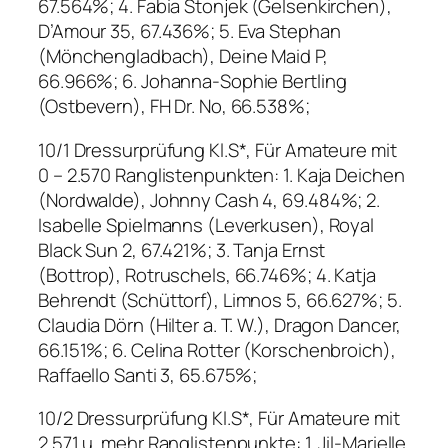
67.564%; 4. Fabia Stonjek (Gelsenkirchen),
D’Amour 35, 67.436%; 5. Eva Stephan
(Mönchengladbach), Deine Maid P,
66.966%; 6. Johanna-Sophie Bertling
(Ostbevern), FH Dr. No, 66.538%;
10/1 Dressurprüfung Kl.S*, Für Amateure mit
0 – 2.570 Ranglistenpunkten: 1. Kaja Deichen
(Nordwalde), Johnny Cash 4, 69.484%; 2.
Isabelle Spielmanns (Leverkusen), Royal
Black Sun 2, 67.421%; 3. Tanja Ernst
(Bottrop), Rotruschels, 66.746%; 4. Katja
Behrendt (Schüttorf), Limnos 5, 66.627%; 5.
Claudia Dörn (Hilter a. T. W.), Dragon Dancer,
66.151%; 6. Celina Rotter (Korschenbroich),
Raffaello Santi 3, 65.675%;
10/2 Dressurprüfung Kl.S*, Für Amateure mit
2.571 u. mehr Ranglistenpunkte: 1. Jil-Marielle