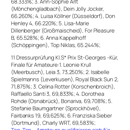
68.333%; 3. Ann-Sophie Arlt
(Mönchengladbach), Dein Jolly Jocker,
66.260%; 4. Luisa Köllner (Düsseldorf), Don
Henley 4, 66.220%; 5. Lisa-Marie
Dillenberger (Großmaischeid), For Pleasure
B, 65.528%; 6. Anna Kappelhoff
(Schöppingen), Top Niklas, 65.244%;
11 Dressurprüfung Kl.S* Prix St-Georges -Kür,
Finale für Amateure:1. Leonie Krull
(Meerbusch), Leia 3, 73,250%; 2. Isabelle
Spielmanns (Leverkusen), Royal Black Sun 2,
71,875%; 3. Celina Rotter (Korschenbroich),
Raffaello Santi 3, 69,833%; 4. Dorothea
Rohde (Osnabrück), Bonariva, 69,708%; 5.
Stefanie Baumgartner (Sprockhövel),
Fairbanks 19, 69,625%; 6. Franziska Sieber
(Dortmund), Charly WRT, 69,583%;