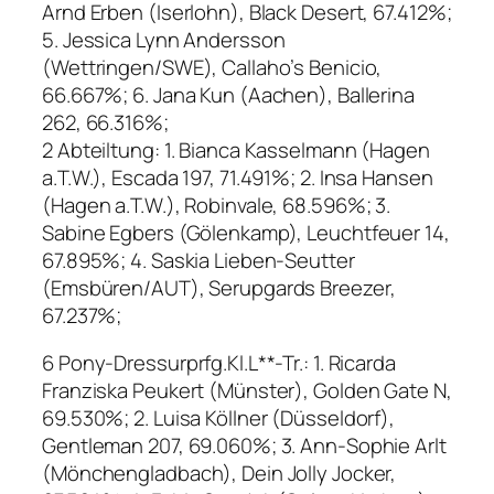
Arnd Erben (Iserlohn), Black Desert, 67.412%;
5. Jessica Lynn Andersson
(Wettringen/SWE), Callaho’s Benicio,
66.667%; 6. Jana Kun (Aachen), Ballerina
262, 66.316%;
2 Abteiltung: 1. Bianca Kasselmann (Hagen
a.T.W.), Escada 197, 71.491%; 2. Insa Hansen
(Hagen a.T.W.), Robinvale, 68.596%; 3.
Sabine Egbers (Gölenkamp), Leuchtfeuer 14,
67.895%; 4. Saskia Lieben-Seutter
(Emsbüren/AUT), Serupgards Breezer,
67.237%;
6 Pony-Dressurprfg.Kl.L**-Tr.: 1. Ricarda
Franziska Peukert (Münster), Golden Gate N,
69.530%; 2. Luisa Köllner (Düsseldorf),
Gentleman 207, 69.060%; 3. Ann-Sophie Arlt
(Mönchengladbach), Dein Jolly Jocker,