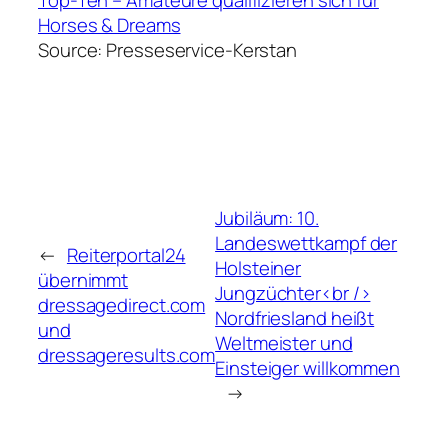
Top-Ten – Amateure qualifizieren sich für
Horses & Dreams
Source: Presseservice-Kerstan
Jubiläum: 10.
Landeswettkampf der
←
Reiterportal24
Holsteiner
übernimmt
Jungzüchter<br />
dressagedirect.com
Nordfriesland heißt
und
Weltmeister und
dressageresults.com
Einsteiger willkommen
→