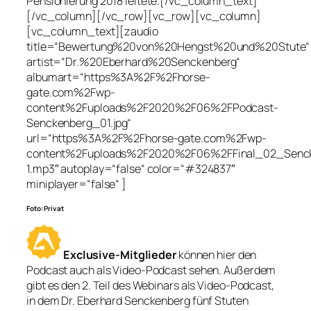
Pensionierung 2018 leitete.[/vc_column_text]
[/vc_column][/vc_row][vc_row][vc_column]
[vc_column_text][zaudio
title=“Bewertung%20von%20Hengst%20und%20Stute“
artist=“Dr.%20Eberhard%20Senckenberg“
albumart=“https%3A%2F%2Fhorse-
gate.com%2Fwp-
content%2Fuploads%2F2020%2F06%2FPodcast-
Senckenberg_01.jpg“
url=“https%3A%2F%2Fhorse-gate.com%2Fwp-
content%2Fuploads%2F2020%2F06%2FFinal_02_Senck
1.mp3″ autoplay=“false“ color=“#324837″
miniplayer=“false“ ]
Foto: Privat
Exclusive-Mitglieder
können hier den
Podcast auch als Video-Podcast sehen. Außerdem
gibt es den 2. Teil des Webinars als Video-Podcast,
in dem Dr. Eberhard Senckenberg fünf Stuten