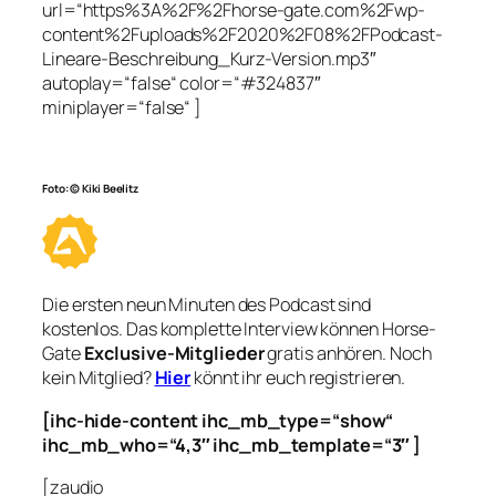
url=“https%3A%2F%2Fhorse-gate.com%2Fwp-
content%2Fuploads%2F2020%2F08%2FPodcast-
Lineare-Beschreibung_Kurz-Version.mp3″
autoplay=“false“ color=“#324837″
miniplayer=“false“ ]
Foto: © Kiki Beelitz
Die ersten neun Minuten des Podcast sind
kostenlos. Das komplette Interview können Horse-
Gate
Exclusive-Mitglieder
gratis anhören. Noch
kein Mitglied?
Hier
könnt ihr euch registrieren.
[ihc-hide-content ihc_mb_type=“show“
ihc_mb_who=“4,3″ ihc_mb_template=“3″ ]
[zaudio