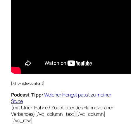
[/ihc-hide-content]
Podcast-Tipp:
Welcher Hengst passt zu meiner
Stute
(mit Ulrich Hahne / Zuchtleiter des Hannoveraner
Verbandes)[/vc_column_text][/vc_column]
[/vc_row]