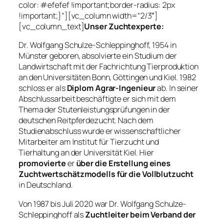
color: #efefef !important;border-radius: 2px
!important;}“][vc_column width=“2/3″]
[vc_column_text]
Unser Zuchtexperte:
Dr. Wolfgang Schulze-Schleppinghoff, 1954 in
Münster geboren, absolvierte ein Studium der
Landwirtschaft mit der Fachrichtung Tierproduktion
an den Universitäten Bonn, Göttingen und Kiel. 1982
schloss er als
Diplom Agrar-Ingenieur
ab. In seiner
Abschlussarbeit beschäftigte er sich mit dem
Thema der Stutenleistungsprüfungen in der
deutschen Reitpferdezucht. Nach dem
Studienabschluss wurde er wissenschaftlicher
Mitarbeiter am Institut für Tierzucht und
Tierhaltung an der Universität Kiel. Hier
promovierte
er
über die Erstellung eines
Zuchtwertschätzmodells für die Vollblutzucht
in Deutschland.
Von 1987 bis Juli 2020 war Dr. Wolfgang Schulze-
Schleppinghoff als
Zuchtleiter beim Verband der