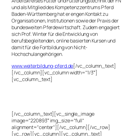
Arbeitskreises Futter und Fütterungstechnik der FN
und als Mitglied des Kompetenzzentrums Pferd
Baden-Württemberg hat er engen Kontakt zu
Organisationen, Institutionen sowie der Praxis der
bundesweiten Pferdewirtschaft. Zudem engagiert
sich Prof. Winter für die Entwicklung von
berufsbegleitenden, online basierten Kursen und
damit für die Fortbildung von Nicht-
Hochschulangehörigen.
www.weiterbildung-pferd.de
[/vc_column_text]
[/vc_column][vc_column width=“1/3″]
[vc_column_text]
[/vc_column_text][vc_single_image
image=“220893″ img_size=“full“
alignment=“center“][/vc_column][/vc_row]
[vc_row][vc_column][vc_column_text]