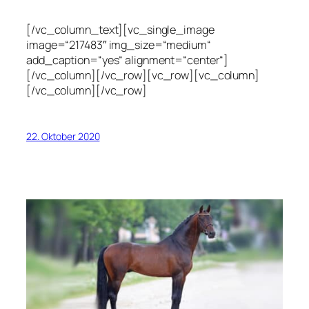
[/vc_column_text][vc_single_image
image=“217483″ img_size=“medium“
add_caption=“yes“ alignment=“center“]
[/vc_column][/vc_row][vc_row][vc_column]
[/vc_column][/vc_row]
22. Oktober 2020