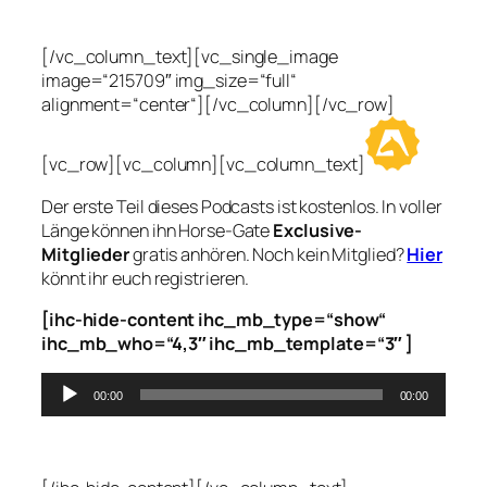
[/vc_column_text][vc_single_image
image=“215709″ img_size=“full“
alignment=“center“][/vc_column][/vc_row]
[vc_row][vc_column][vc_column_text]
Der erste Teil dieses Podcasts ist kostenlos. In voller
Länge können ihn Horse-Gate
Exclusive-
Mitglieder
gratis anhören. Noch kein Mitglied?
Hier
könnt ihr euch registrieren.
[ihc-hide-content ihc_mb_type=“show“
ihc_mb_who=“4,3″ ihc_mb_template=“3″ ]
Audio-
00:00
00:00
Player