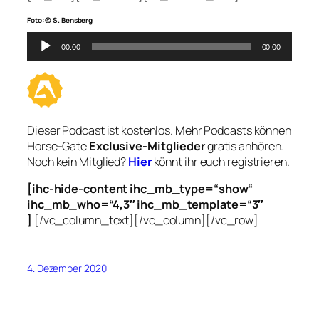
Foto: © S. Bensberg
Audio-
00:00
00:00
Player
Dieser Podcast ist kostenlos. Mehr Podcasts können
Horse-Gate
Exclusive-Mitglieder
gratis anhören.
Noch kein Mitglied?
Hier
könnt ihr euch registrieren.
[ihc-hide-content ihc_mb_type=“show“
ihc_mb_who=“4,3″ ihc_mb_template=“3″
]
[/vc_column_text][/vc_column][/vc_row]
4. Dezember 2020