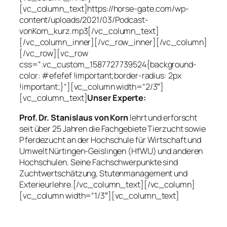
[vc_column_text]https://horse-gate.com/wp-
content/uploads/2021/03/Podcast-
vonKorn_kurz.mp3[/vc_column_text]
[/vc_column_inner][/vc_row_inner][/vc_column]
[/vc_row][vc_row
css=“.vc_custom_1587727739524{background-
color: #efefef !important;border-radius: 2px
!important;}“][vc_column width=“2/3″]
[vc_column_text]
Unser Experte:
Prof. Dr. Stanislaus von Korn
lehrt und erforscht
seit über 25 Jahren die Fachgebiete Tierzucht sowie
Pferdezucht an der Hochschule für Wirtschaft und
Umwelt Nürtingen-Geislingen (HfWU) und anderen
Hochschulen. Seine Fachschwerpunkte sind
Zuchtwertschätzung, Stutenmanagement und
Exterieurlehre.[/vc_column_text][/vc_column]
[vc_column width=“1/3″][vc_column_text]