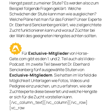
Hengst passt zu meiner Stute? Es werden also zum
Beispiel folgende Fragen geklärt: Welche
Schwächen der Stute kann man wie ausgleichen?
Welche Pläne hat man für das Fohlen? Unser Experte
Dr. Eberhard Senckenberg erklärt, wie zielgerichtete
Zucht funktionieren kann und worauf Züchter bei
der Wahl des geeigneten Hengstes achten sollten.
Für
Exclusive-Mitglieder
von Horse-
Gate.com gibt es den 1. und 2. Teil auch als Video-
Podcast. Im zweite Teil bewertet Dr. Eberhard
Senckenberg fünf ausgewählte Stuten von
Exclusive-Mitgliedern
. Sie hatten im Vorfeld die
Möglichkeit Unterlagen wie Fotos, Videos und
Pedigree einzureichen, um zu erfahren, wie der
Zuchtexperte diese bewertet und welche Hengste
er sich für die Zucht vorstellen kann.
[/vc_column_text][/vc_column][/vc_row]
[vc_row