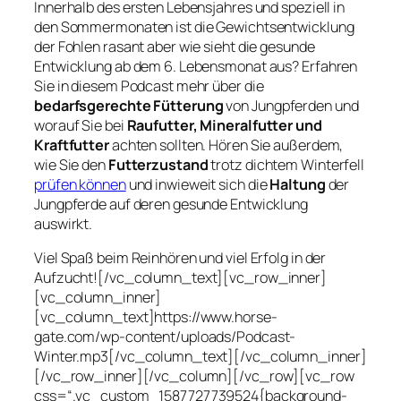
Innerhalb des ersten Lebensjahres und speziell in
den Sommermonaten ist die Gewichtsentwicklung
der Fohlen rasant aber wie sieht die gesunde
Entwicklung ab dem 6. Lebensmonat aus? Erfahren
Sie in diesem Podcast mehr über die
bedarfsgerechte Fütterung
von Jungpferden und
worauf Sie bei
Raufutter, Mineralfutter und
Kraftfutter
achten sollten. Hören Sie außerdem,
wie Sie den
Futterzustand
trotz dichtem Winterfell
prüfen können
und inwieweit sich die
Haltung
der
Jungpferde auf deren gesunde Entwicklung
auswirkt.
Viel Spaß beim Reinhören und viel Erfolg in der
Aufzucht![/vc_column_text][vc_row_inner]
[vc_column_inner]
[vc_column_text]https://www.horse-
gate.com/wp-content/uploads/Podcast-
Winter.mp3[/vc_column_text][/vc_column_inner]
[/vc_row_inner][/vc_column][/vc_row][vc_row
css=“.vc_custom_1587727739524{background-