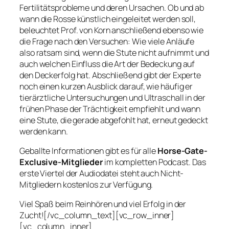
Fertilitätsprobleme und deren Ursachen. Ob und ab
wann die Rosse künstlich eingeleitet werden soll,
beleuchtet Prof. von Korn anschließend ebenso wie
die Frage nach den Versuchen: Wie viele Anläufe
also ratsam sind, wenn die Stute nicht aufnimmt und
auch welchen Einfluss die Art der Bedeckung auf
den Deckerfolg hat. Abschließend gibt der Experte
noch einen kurzen Ausblick darauf, wie häufig er
tierärztliche Untersuchungen und Ultraschall in der
frühen Phase der Trächtigkeit empfiehlt und wann
eine Stute, die gerade abgefohlt hat, erneut gedeckt
werden kann.
Geballte Informationen gibt es für alle
Horse-Gate-
Exclusive-Mitglieder
im kompletten Podcast. Das
erste Viertel der Audiodatei steht auch Nicht-
Mitgliedern kostenlos zur Verfügung.
Viel Spaß beim Reinhören und viel Erfolg in der
Zucht![/vc_column_text][vc_row_inner]
[vc_column_inner]