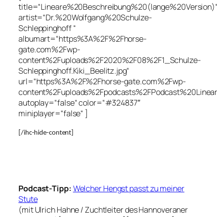
title=“Lineare%20Beschreibung%20(lange%20Version)
artist=“Dr.%20Wolfgang%20Schulze-
Schleppinghoff “
albumart=“https%3A%2F%2Fhorse-
gate.com%2Fwp-
content%2Fuploads%2F2020%2F08%2F1_Schulze-
Schleppinghoff.Kiki_Beelitz.jpg“
url=“https%3A%2F%2Fhorse-gate.com%2Fwp-
content%2Fuploads%2Fpodcasts%2FPodcast%20Linea
autoplay=“false“ color=“#324837″
miniplayer=“false“ ]
[/ihc-hide-content]
Podcast-Tipp:
Welcher Hengst passt zu meiner
Stute
(mit Ulrich Hahne / Zuchtleiter des Hannoveraner