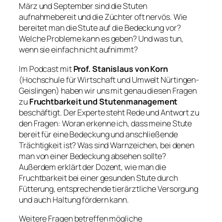
März und September sind die Stuten
aufnahmebereit und die Züchter oft nervös. Wie
bereitet man die Stute auf die Bedeckung vor?
Welche Probleme kann es geben? Und was tun,
wenn sie einfach nicht aufnimmt?
Im Podcast mit
Prof. Stanislaus von Korn
(Hochschule für Wirtschaft und Umwelt Nürtingen-
Geislingen) haben wir uns mit genau diesen Fragen
zu
Fruchtbarkeit und Stutenmanagement
beschäftigt. Der Experte steht Rede und Antwort zu
den Fragen: Woran erkenne ich, dass meine Stute
bereit für eine Bedeckung und anschließende
Trächtigkeit ist? Was sind Warnzeichen, bei denen
man von einer Bedeckung absehen sollte?
Außerdem erklärt der Dozent, wie man die
Fruchtbarkeit bei einer gesunden Stute durch
Fütterung, entsprechende tierärztliche Versorgung
und auch Haltung fördern kann.
Weitere Fragen betreffen mögliche