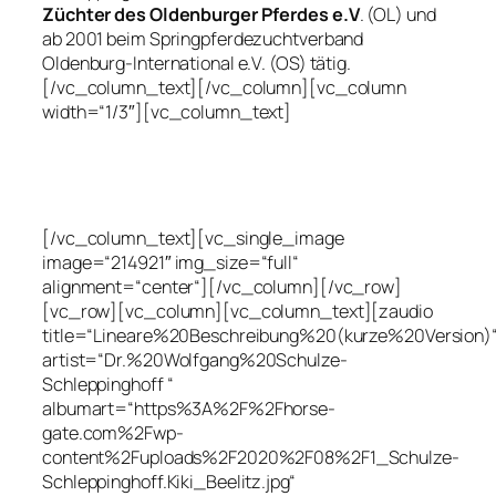
Züchter des Oldenburger Pferdes e.V
. (OL) und
ab 2001 beim Springpferdezuchtverband
Oldenburg-International e.V. (OS) tätig.
[/vc_column_text][/vc_column][vc_column
width=“1/3″][vc_column_text]
[/vc_column_text][vc_single_image
image=“214921″ img_size=“full“
alignment=“center“][/vc_column][/vc_row]
[vc_row][vc_column][vc_column_text][zaudio
title=“Lineare%20Beschreibung%20(kurze%20Version)
artist=“Dr.%20Wolfgang%20Schulze-
Schleppinghoff “
albumart=“https%3A%2F%2Fhorse-
gate.com%2Fwp-
content%2Fuploads%2F2020%2F08%2F1_Schulze-
Schleppinghoff.Kiki_Beelitz.jpg“