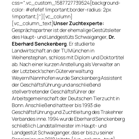
css=“.vc_custom_1587727739524{background-
color: #efefef !important;border-radius: 2px
!important;}“][vc_column]
[vc_column_text]
Unser Zuchtexperte:
Gesprächspartner ist der ehemalige Gestütsleiter
des Haupt- und Landgestüts Schwaiganger,
Dr.
Eberhard Senckenberg
. Er studierte
Landwirtschaft an der TU München in
Weihenstephan, schloss mit Diplom und Doktortitel
ab. Nach einer kurzen Anstellung als Verwalter an
der Lotzbeck’schen Güterverwaltung
Weyern/Nannhofen wurde Senckenberg Assistent
der Geschäftsführung und anschließend
stellvertretender Geschäftsführer der
Arbeitsgemeinschaft der Deutschen Tierzucht in
Bonn. Anschließend hatte er bis 1993 die
Geschäftsführung und Zuchtleitung des Trakehner
Verbandes inne. 1994 wurde Eberhard Senckenberg
schließlich Landstallmeister im Haupt- und
Landgestüt Schwaiganger, das er bis zu seiner