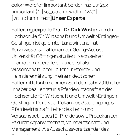
color: #efefef !important;border-radius: 2px
!important;}“][vc_column width=“2/3″]
[vc_column_text]
Unser Experte:
Fütterungsexperte
Prof. Dr. Dirk Winter
von der
Hochschule für Wirtschaft und Umwelt Nürtingen-
Geislingen ist gelernter Landwirt und hat
Agrarwissenschaften an der Georg-August
Universität Göttingen studiert. Nach seiner
Promotion arbeitete er zunächst als
wissenschaftlicher Leiter für Pferde- und
Heimtierernährung in einem deutschen
Futtermittelunternehmen. Seit dem Jahr 2010 ist er
Inhaber des Lehrstuhls Pferdewirtschaft an der
Hochschule für Wirtschaft und Umwelt Nürtingen-
Geislingen. Dort ist er Dekan des Studienganges
Pferdewirtschaft, Leiter des Lehr- und
Versuchsbetriebes für Pferde sowie Prodekan der
Fakultät Agrarwirtschaft, Volkswirtschaft und
Management. Als Ausschussvorsitzender des