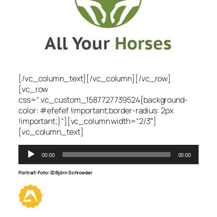
[/vc_column_text][/vc_column][/vc_row]
[vc_row
css=“.vc_custom_1587727739524{background-
color: #efefef !important;border-radius: 2px
!important;}“][vc_column width=“2/3″]
[vc_column_text]
Audio-
00:00
00:00
Player
Portrait-Foto: ©
Björn Schroeder