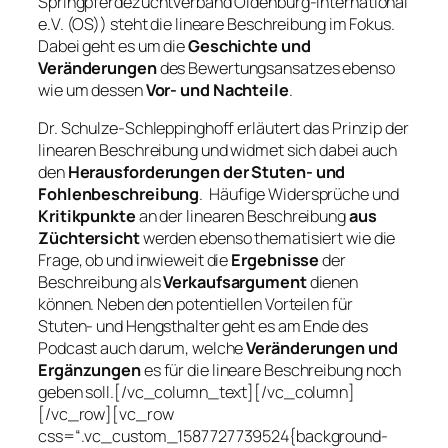
Springpferdezuchtverband Oldenburg-International
e.V. (OS)) steht die lineare Beschreibung im Fokus.
Dabei geht es um die
Geschichte und
Veränderungen
des Bewertungsansatzes ebenso
wie um dessen
Vor- und Nachteile
.
Dr. Schulze-Schleppinghoff erläutert das Prinzip der
linearen Beschreibung und widmet sich dabei auch
den
Herausforderungen der Stuten- und
Fohlenbeschreibung
. Häufige Widersprüche und
Kritikpunkte
an der linearen Beschreibung
aus
Züchtersicht
werden ebenso thematisiert wie die
Frage, ob und inwieweit die
Ergebnisse
der
Beschreibung als
Verkaufsargument
dienen
können. Neben den potentiellen Vorteilen für
Stuten- und Hengsthalter geht es am Ende des
Podcast auch darum, welche
Veränderungen und
Ergänzungen
es für die lineare Beschreibung noch
geben soll.[/vc_column_text][/vc_column]
[/vc_row][vc_row
css=“.vc_custom_1587727739524{background-