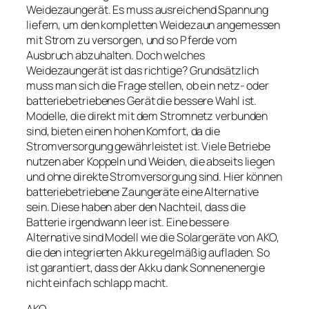
Weidezaungerät. Es muss ausreichend Spannung
liefern, um den kompletten Weidezaun angemessen
mit Strom zu versorgen, und so Pferde vom
Ausbruch abzuhalten. Doch welches
Weidezaungerät ist das richtige? Grundsätzlich
muss man sich die Frage stellen, ob ein netz- oder
batteriebetriebenes Gerät die bessere Wahl ist.
Modelle, die direkt mit dem Stromnetz verbunden
sind, bieten einen hohen Komfort, da die
Stromversorgung gewährleistet ist. Viele Betriebe
nutzen aber Koppeln und Weiden, die abseits liegen
und ohne direkte Stromversorgung sind. Hier können
batteriebetriebene Zaungeräte eine Alternative
sein. Diese haben aber den Nachteil, dass die
Batterie irgendwann leer ist. Eine bessere
Alternative sind Modell wie die Solargeräte von AKO,
die den integrierten Akku regelmäßig aufladen. So
ist garantiert, dass der Akku dank Sonnenenergie
nicht einfach schlapp macht.