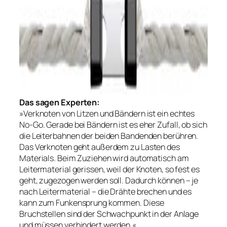
Das sagen Experten:
»Verknoten von Litzen und Bändern ist ein echtes
No-Go. Gerade bei Bändern ist es eher Zufall, ob sich
die Leiterbahnen der beiden Bandenden berühren.
Das Verknoten geht außerdem zu Lasten des
Materials. Beim Zuziehen wird automatisch am
Leitermaterial gerissen, weil der Knoten, so fest es
geht, zugezogen werden soll. Dadurch können – je
nach Leitermaterial – die Drähte brechen und es
kann zum Funkensprung kommen. Diese
Bruchstellen sind der Schwachpunkt in der Anlage
und müssen verhindert werden.«