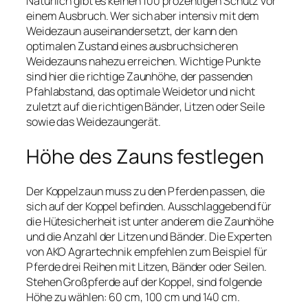
Natürlich gibt es keinen 100 prozentigen Schutz vor
einem Ausbruch. Wer sich aber intensiv mit dem
Weidezaun auseinandersetzt, der kann den
optimalen Zustand eines ausbruchsicheren
Weidezauns nahezu erreichen. Wichtige Punkte
sind hier die richtige Zaunhöhe, der passenden
Pfahlabstand, das optimale Weidetor und nicht
zuletzt auf die richtigen Bänder, Litzen oder Seile
sowie das Weidezaungerät.
Höhe des Zauns festlegen
Der Koppelzaun muss zu den Pferden passen, die
sich auf der Koppel befinden. Ausschlaggebend für
die Hütesicherheit ist unter anderem die Zaunhöhe
und die Anzahl der Litzen und Bänder. Die Experten
von AKO Agrartechnik empfehlen zum Beispiel für
Pferde drei Reihen mit Litzen, Bänder oder Seilen.
Stehen Großpferde auf der Koppel, sind folgende
Höhe zu wählen: 60 cm, 100 cm und 140 cm.