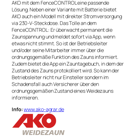
AKO mit dem FenceCONTROL eine passende
Lösung. Neben einer Variante mit Batterie bietet
AKO auch ein Modell mit direkter Stromversorgung
via 230-V-Steckdose. Das Tolle an dem
FenceCONTROL: Er überwacht permanent die
Zaunspannung und meldet sofort via App, wenn
etwas nicht stimmt. So ist der Betriebsleiter
und/oder seine Mitarbeiter immer über die
ordnungsgemäße Funktion des Zauns informiert.
Zudem bietet die App ein Zauntagebuch, in dem der
Zustand des Zauns protokolliert wird. So kann der
Betriebsleiter nicht nur Einsteller sondern im
Schadensfall auch Versicherer über den
ordnungsgemäßen Zustand eines Weidezauns
informieren.
Info:
www.ako-agrar.de