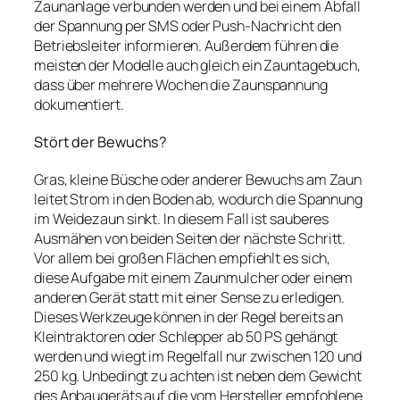
Zaunanlage verbunden werden und bei einem Abfall
der Spannung per SMS oder Push-Nachricht den
Betriebsleiter informieren. Außerdem führen die
meisten der Modelle auch gleich ein Zauntagebuch,
dass über mehrere Wochen die Zaunspannung
dokumentiert.
Stört der Bewuchs?
Gras, kleine Büsche oder anderer Bewuchs am Zaun
leitet Strom in den Boden ab, wodurch die Spannung
im Weidezaun sinkt. In diesem Fall ist sauberes
Ausmähen von beiden Seiten der nächste Schritt.
Vor allem bei großen Flächen empfiehlt es sich,
diese Aufgabe mit einem Zaunmulcher oder einem
anderen Gerät statt mit einer Sense zu erledigen.
Dieses Werkzeuge können in der Regel bereits an
Kleintraktoren oder Schlepper ab 50 PS gehängt
werden und wiegt im Regelfall nur zwischen 120 und
250 kg. Unbedingt zu achten ist neben dem Gewicht
des Anbaugeräts auf die vom Hersteller empfohlene