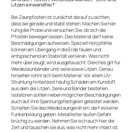
Litzen einwandfrei?
Bei Zaunpfosten ist zunächst darauf zu achten,
dass sie gerade und stabil stehen. Machen Sie hier
ruhig die Probe und versuchen Sie, ob sich die
Pfosten bewegen lassen. Das Material darf keine
Beschädigungen aufweisen. Speziell Holzpfähle
können am Übergang in die Erde faulen und
entsprechend an Stabilität verlieren. Was nicht
mehr überzeugt, wird ausgetauscht. Gleiches gilt für
Weidezaunbänder und-seile sowie Litzen. Genau
hinsehen lohnt sich beim Material: Vor allem UV-
Strahlung hinterlässt häufig Schäden am Kunstoff,
aus dem die Litzen, Seile und Bänder bestehen.
Isolatoren sollten neben möglichen Beschädigungen
auch auf ihre Spannungsfestigkeit getestet werden.
Schalten Sie das Weidezaungerät ein, darf es keine
Funkenbildung geben. Metallleiter laufen Gefahr
brüchig zu werden. Nehmen Sie sich auch hier die
Zeit und tauschen sie aus, was nicht mehr intakt ist.