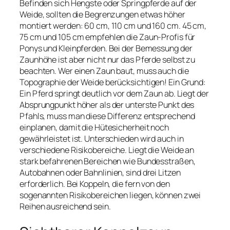
Befinden sich Hengste oder Springpferde auf der
Weide, sollten die Begrenzungen etwas höher
montiert werden: 60 cm, 110 cm und 160 cm. 45 cm,
75 cm und 105 cm empfehlen die Zaun-Profis für
Ponys und Kleinpferden. Bei der Bemessung der
Zaunhöhe ist aber nicht nur das Pferde selbst zu
beachten. Wer einen Zaun baut, muss auch die
Topographie der Weide berücksichtigen! Ein Grund:
Ein Pferd springt deutlich vor dem Zaun ab. Liegt der
Absprungpunkt höher als der unterste Punkt des
Pfahls, muss man diese Differenz entsprechend
einplanen, damit die Hütesicherheit noch
gewährleistet ist. Unterschieden wird auch in
verschiedene Risikobereiche. Liegt die Weide an
stark befahrenen Bereichen wie Bundesstraßen,
Autobahnen oder Bahnlinien, sind drei Litzen
erforderlich. Bei Koppeln, die fern von den
sogenannten Risikobereichen liegen, können zwei
Reihen ausreichend sein.