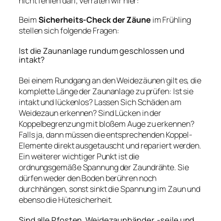
nicht fehlen darf, verraten wir hier:
Beim
Sicherheits-Check der Zäune
im Frühling
stellen sich folgende Fragen:
Ist die Zaunanlage rundum geschlossen und
intakt?
Bei einem Rundgang an den Weidezäunen gilt es, die
komplette Länge der Zaunanlage zu prüfen: Ist sie
intakt und lückenlos? Lassen Sich Schäden am
Weidezaun erkennen? Sind Lücken in der
Koppelbegrenzung mit bloßem Auge zu erkennen?
Falls ja, dann müssen die entsprechenden Koppel-
Elemente direkt ausgetauscht und repariert werden.
Ein weiterer wichtiger Punkt ist die
ordnungsgemäße Spannung der Zaundrähte. Sie
dürfen weder den Boden berühren noch
durchhängen, sonst sinkt die Spannung im Zaun und
ebenso die Hütesicherheit.
Sind alle Pfosten, Weidezaunbänder, -seile und