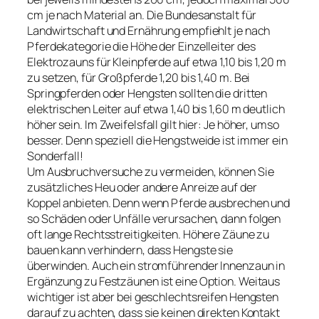
cm je nach Material an. Die Bundesanstalt für
Landwirtschaft und Ernährung empfiehlt je nach
Pferdekategorie die Höhe der Einzelleiter des
Elektrozauns für Kleinpferde auf etwa 1,10 bis 1,20 m
zu setzen, für Großpferde 1,20 bis 1,40 m. Bei
Springpferden oder Hengsten sollten die dritten
elektrischen Leiter auf etwa 1,40 bis 1,60 m deutlich
höher sein. Im Zweifelsfall gilt hier: Je höher, umso
besser. Denn speziell die Hengstweide ist immer ein
Sonderfall!
Um Ausbruchversuche zu vermeiden, können Sie
zusätzliches Heu oder andere Anreize auf der
Koppel anbieten. Denn wenn Pferde ausbrechen und
so Schäden oder Unfälle verursachen, dann folgen
oft lange Rechtsstreitigkeiten. Höhere Zäune zu
bauen kann verhindern, dass Hengste sie
überwinden. Auch ein stromführender Innenzaun in
Ergänzung zu Festzäunen ist eine Option. Weitaus
wichtiger ist aber bei geschlechtsreifen Hengsten
darauf zu achten, dass sie keinen direkten Kontakt