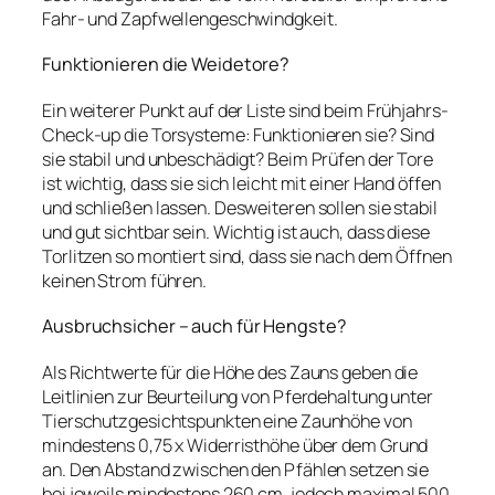
Fahr- und Zapfwellengeschwindgkeit.
Funktionieren die Weidetore?
Ein weiterer Punkt auf der Liste sind beim Frühjahrs-
Check-up die Torsysteme: Funktionieren sie? Sind
sie stabil und unbeschädigt? Beim Prüfen der Tore
ist wichtig, dass sie sich leicht mit einer Hand öffen
und schließen lassen. Desweiteren sollen sie stabil
und gut sichtbar sein. Wichtig ist auch, dass diese
Torlitzen so montiert sind, dass sie nach dem Öffnen
keinen Strom führen.
Ausbruchsicher – auch für Hengste?
Als Richtwerte für die Höhe des Zauns geben die
Leitlinien zur Beurteilung von Pferdehaltung unter
Tierschutzgesichtspunkten eine Zaunhöhe von
mindestens 0,75 x Widerristhöhe über dem Grund
an. Den Abstand zwischen den Pfählen setzen sie
bei jeweils mindestens 260 cm, jedoch maximal 500