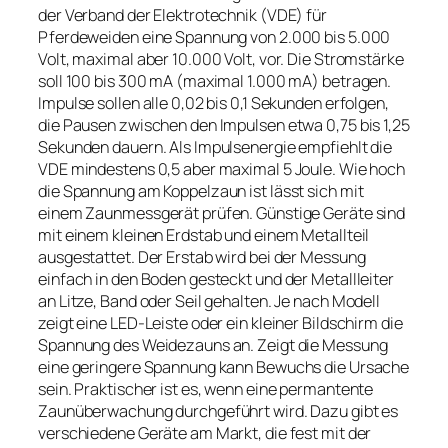
der Verband der Elektrotechnik (VDE) für
Pferdeweiden eine Spannung von 2.000 bis 5.000
Volt, maximal aber 10.000 Volt, vor. Die Stromstärke
soll 100 bis 300 mA (maximal 1.000 mA) betragen.
Impulse sollen alle 0,02 bis 0,1 Sekunden erfolgen,
die Pausen zwischen den Impulsen etwa 0,75 bis 1,25
Sekunden dauern. Als Impulsenergie empfiehlt die
VDE mindestens 0,5 aber maximal 5 Joule. Wie hoch
die Spannung am Koppelzaun ist lässt sich mit
einem Zaunmessgerät prüfen. Günstige Geräte sind
mit einem kleinen Erdstab und einem Metallteil
ausgestattet. Der Erstab wird bei der Messung
einfach in den Boden gesteckt und der Metallleiter
an Litze, Band oder Seil gehalten. Je nach Modell
zeigt eine LED-Leiste oder ein kleiner Bildschirm die
Spannung des Weidezauns an. Zeigt die Messung
eine geringere Spannung kann Bewuchs die Ursache
sein. Praktischer ist es, wenn eine permantente
Zaunüberwachung durchgeführt wird. Dazu gibt es
verschiedene Geräte am Markt, die fest mit der