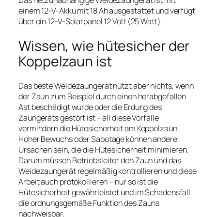
einem 12-V-Akku mit 18 Ah ausgestattet und verfügt
über ein 12-V-Solarpanel 12 Volt (25 Watt).
Wissen, wie hütesicher der
Koppelzaun ist
Das beste Weidezaungerät nützt aber nichts, wenn
der Zaun zum Beispiel durch einen herabgefallen
Ast beschädigt wurde oder die Erdung des
Zaungeräts gestört ist – all diese Vorfälle
vermindern die Hütesicherheit am Koppelzaun.
Hoher Bewuchs oder Sabotage können andere
Ursachen sein, die die Hütesicherheit minimieren.
Darum müssen Betriebsleiter den Zaun und das
Weidezaungerät regelmäßig kontrollieren und diese
Arbeit auch protokollieren – nur so ist die
Hütesicherheit gewährleistet und im Schadensfall
die ordnungsgemäße Funktion des Zauns
nachweisbar.