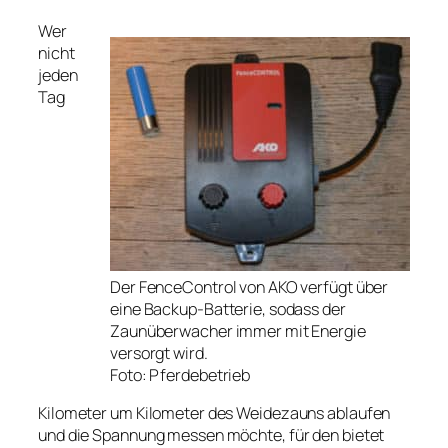
Wer
nicht
jeden
Tag
Der FenceControl von AKO verfügt über
eine Backup-Batterie, sodass der
Zaunüberwacher immer mit Energie
versorgt wird.
Foto: Pferdebetrieb
Kilometer um Kilometer des Weidezauns ablaufen
und die Spannung messen möchte, für den bietet