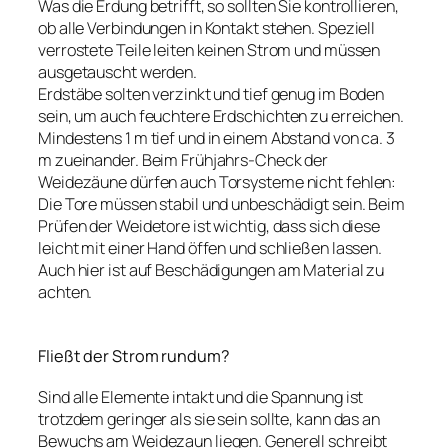
Was die Erdung betrifft, so sollten Sie kontrollieren,
ob alle Verbindungen in Kontakt stehen. Speziell
verrostete Teile leiten keinen Strom und müssen
ausgetauscht werden.
Erdstäbe solten verzinkt und tief genug im Boden
sein, um auch feuchtere Erdschichten zu erreichen.
Mindestens 1 m tief und in einem Abstand von ca. 3
m zueinander. Beim Frühjahrs-Check der
Weidezäune dürfen auch Torsysteme nicht fehlen:
Die Tore müssen stabil und unbeschädigt sein. Beim
Prüfen der Weidetore ist wichtig, dass sich diese
leicht mit einer Hand öffen und schließen lassen.
Auch hier ist auf Beschädigungen am Material zu
achten.
Fließt der Strom rundum?
Sind alle Elemente intakt und die Spannung ist
trotzdem geringer als sie sein sollte, kann das an
Bewuchs am Weidezaun liegen. Generell schreibt