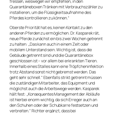
fressen, weswegen wir empfehlen, in den
Quarantäneboxen Tränken mit Verbrauchszähler zu
installieren, um die Flüssigkeitsaufnahme des
Pferdes kontrollieren zu können.“
Oberste Priorität hat es, keinen Kontakt zu den
anderen Pferden zu ermöglichen. Dr. Kasparek rät,
neue Pferde zunächst ein bis zwei Wochen getrennt
zu halten: „Das kann auch in einem Zelt oder
mobilem Unterstand sein. Wichtig ist, dass die
Gebäude getrennt sind und die Quarantänebox
geschlossen ist – vor allem bei erkrankten Tieren.
Innerhalb eines Stalles kann eine Tröpfcheninfektion
trotz Abstand sonst nicht gebremst werden. Das
geht sehr schnell.“ Ebenfalls strikt getrennt müssen
die zuständigen Mitarbeiter, das Equipment und
möglichst auch die Arbeitswege werden. Kasparek
hält fest: „Konsequentes Management der Abläufe
ist hierbei enorm wichtig, da sich Erreger auch an
den Schuhen oder der Schubkarre festsetzen und
verbreiten.“ Richter ergänzt, dass bei