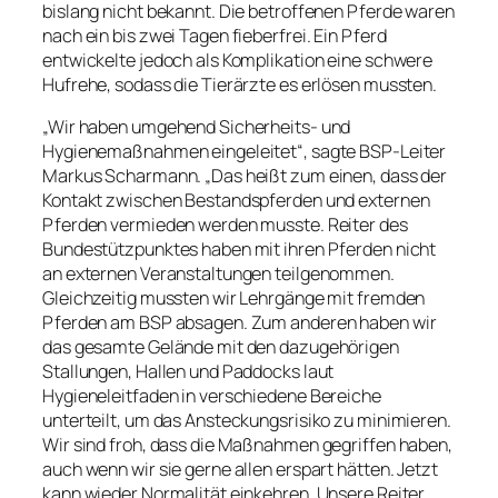
bislang nicht bekannt. Die betroffenen Pferde waren
nach ein bis zwei Tagen fieberfrei. Ein Pferd
entwickelte jedoch als Komplikation eine schwere
Hufrehe, sodass die Tierärzte es erlösen mussten.
„Wir haben umgehend Sicherheits- und
Hygienemaßnahmen eingeleitet“, sagte BSP-Leiter
Markus Scharmann. „Das heißt zum einen, dass der
Kontakt zwischen Bestandspferden und externen
Pferden vermieden werden musste. Reiter des
Bundestützpunktes haben mit ihren Pferden nicht
an externen Veranstaltungen teilgenommen.
Gleichzeitig mussten wir Lehrgänge mit fremden
Pferden am BSP absagen. Zum anderen haben wir
das gesamte Gelände mit den dazugehörigen
Stallungen, Hallen und Paddocks laut
Hygieneleitfaden in verschiedene Bereiche
unterteilt, um das Ansteckungsrisiko zu minimieren.
Wir sind froh, dass die Maßnahmen gegriffen haben,
auch wenn wir sie gerne allen erspart hätten. Jetzt
kann wieder Normalität einkehren. Unsere Reiter