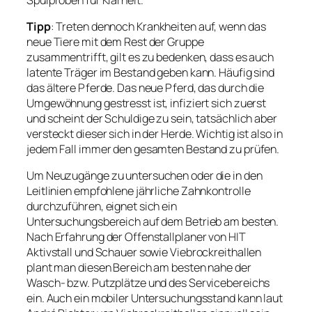
Tipp
: Treten dennoch Krankheiten auf, wenn das
neue Tiere mit dem Rest der Gruppe
zusammentrifft, gilt es zu bedenken, dass es auch
latente Träger im Bestand geben kann. Häufig sind
das ältere Pferde. Das neue Pferd, das durch die
Umgewöhnung gestresst ist, infiziert sich zuerst
und scheint der Schuldige zu sein, tatsächlich aber
versteckt dieser sich in der Herde. Wichtig ist also in
jedem Fall immer den gesamten Bestand zu prüfen.
Um Neuzugänge zu untersuchen oder die in den
Leitlinien empfohlene jährliche Zahnkontrolle
durchzuführen, eignet sich ein
Untersuchungsbereich auf dem Betrieb am besten.
Nach Erfahrung der Offenstallplaner von HIT
Aktivstall und Schauer sowie Viebrockreithallen
plant man diesen Bereich am besten nahe der
Wasch- bzw. Putzplätze und des Servicebereichs
ein. Auch ein mobiler Untersuchungsstand kann laut