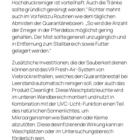
Hochdruckreiniger ist vorteilhaft. Auch die Tränke
sollte gründlich gereinigt werden.“ Richter mahnt
auch im Vorfeld zu Routinen wie dem täglichen
Abmisten der Quarantäneboxen: „So wird die Anzahl
der Erreger in der Pferdebox möglichst gering
gehalten
.
Der Mist sollte generell unzugänglich und
in Entfernung zum Stallbereich sowie Futter
gelagert werden.“
Zusätzliche Investitionen, die der Sauberkeit dienen
können sind das VR Fresh-Air-System von
Viebrockreithallen, welches den Quarantänestall bei
Leerstand automatisch reinigen soll, oder auch das
Produkt Cleanlight. Diese Waschplatzleuchte wird
im unteren Wandbereich montiert und nutzt in
Kombination mit der UVC-Licht-Funktion einen Teil
des natürlichen Sonnenlichtes, um
Mikroorganismen wie Bakterien oder Keime
abzutöten. Diese desinfizierende Wirkung kann an
Waschplätzen oder im Untersuchungsbereich
förderlich sein.