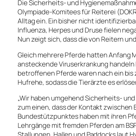
Die Sicherheits- und Hygienemaßnahm
Olympiade-Komitees für Reiterei (DOK
Alltag ein. Ein bisher nicht identifizie
Influenza, Herpes und Druse fielen ne
Nun zeigt sich, dass die von Reitern 
Gleich mehrere Pferde hatten Anfang M
ansteckende Viruserkrankung handeln kö
betroffenen Pferde waren nach ein bis z
Hufrehe, sodass die Tierärzte es erlös
„Wir haben umgehend Sicherheits- und
zum einen, dass der Kontakt zwischen
Bundestützpunktes haben mit ihren Pfe
Lehrgänge mit fremden Pferden am BSP
Stallungen, Hallen und Paddocks laut H