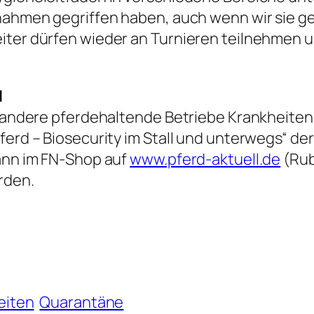
nahmen gegriffen haben, auch wenn wir sie ge
eiter dürfen wieder an Turnieren teilnehmen 
l
nd andere pferdehaltende Betriebe Krankheiten
Pferd – Biosecurity im Stall und unterwegs“ d
kann im FN-Shop auf
www.pferd-aktuell.de
(Rub
rden.
eiten
Quarantäne