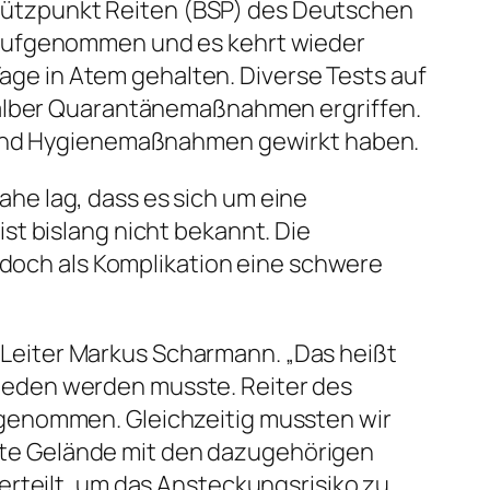
ützpunkt Reiten (BSP) des Deutschen
 aufgenommen und es kehrt wieder
Tage in Atem gehalten. Diverse Tests auf
shalber Quarantänemaßnahmen ergriffen.
- und Hygienemaßnahmen gewirkt haben.
he lag, dass es sich um eine
st bislang nicht bekannt. Die
jedoch als Komplikation eine schwere
Leiter Markus Scharmann. „Das heißt
ieden werden musste. Reiter des
lgenommen. Gleichzeitig mussten wir
te Gelände mit den dazugehörigen
erteilt, um das Ansteckungsrisiko zu