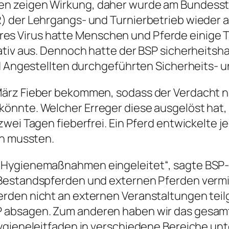
en zeigen Wirkung, daher wurde am Bundesst
R) der Lehrgangs- und Turnierbetrieb wieder
rbares Virus hatte Menschen und Pferde einige 
gativ aus. Dennoch hatte der BSP sicherheit
und Angestellten durchgeführten Sicherheits
ärz Fieber bekommen, sodass der Verdacht na
nnte. Welcher Erreger diese ausgelöst hat, i
wei Tagen fieberfrei. Ein Pferd entwickelte 
en mussten.
 Hygienemaßnahmen eingeleitet“, sagte BSP-
 Bestandspferden und externen Pferden verm
rden nicht an externen Veranstaltungen tei
 absagen. Zum anderen haben wir das gesam
ygieneleitfaden in verschiedene Bereiche unt