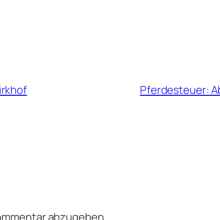
irkhof
Pferdesteuer: A
Kommentar abzugeben.