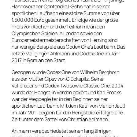
Hannoveraner Contendro I-Sohn hat in seiner
sportlichen Laufbahn eine stolze Summe von über
1.500.000 Euro gesammelt. Erfolge wie der große
Preis von Aachen und die Teilnahme an den
Olympischen Spielen in London sowie den
Europameistermeisterschaften von Herning sind
nur wenige Beispiele aus Codex One’s Laufbahn. Das
letzte Mal gingen Ahlmann und Codex One im Jahr
2017 in Rom an den Start.
Gezogen wurde Codex One von Wilhelm Berghorn
aus der Mutter Gipsy von Glückspilz. Seine
Vollbrüder sind Codex Two sowie Classic One. 2004
wurde der Hengst in Verden gekört und Karl Brocks
war der Wegbegleiter in den Beginnen seiner
sportlichen Laufbahn. Mit dem Kauf von Marion Jauß
im Jahr 2011 begann für den Hengst die erfolgreiche
Zeit unter dem Sattel von Christian Ahlmann.
Ahlmann verabschiedetet seinen langjährigen