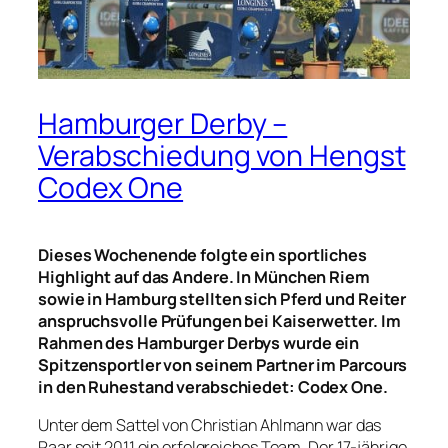
Hamburger Derby –
Verabschiedung von Hengst
Codex One
Dieses Wochenende folgte ein sportliches
Highlight auf das Andere. In München Riem
sowie in Hamburg stellten sich Pferd und Reiter
anspruchsvolle Prüfungen bei Kaiserwetter. Im
Rahmen des Hamburger Derbys wurde ein
Spitzensportler von seinem Partner im Parcours
in den Ruhestand verabschiedet: Codex One.
Unter dem Sattel von Christian Ahlmann war das
Paar seit 2011 ein erfolgreiches Team. Der 17-jährige