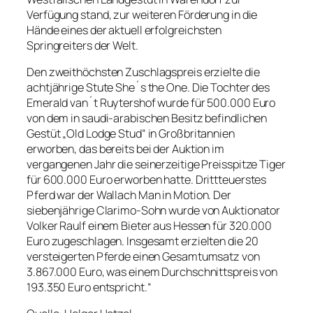
Verfügung stand, zur weiteren Förderung in die
Hände eines der aktuell erfolgreichsten
Springreiters der Welt.
Den zweithöchsten Zuschlagspreis erzielte die
achtjährige Stute She´s the One. Die Tochter des
Emerald van´t Ruytershof wurde für 500.000 Euro
von dem in saudi-arabischen Besitz befindlichen
Gestüt „Old Lodge Stud“ in Großbritannien
erworben, das bereits bei der Auktion im
vergangenen Jahr die seinerzeitige Preisspitze Tiger
für 600.000 Euro erworben hatte. Drittteuerstes
Pferd war der Wallach Man in Motion. Der
siebenjährige Clarimo-Sohn wurde von Auktionator
Volker Raulf einem Bieter aus Hessen für 320.000
Euro zugeschlagen. Insgesamt erzielten die 20
versteigerten Pferde einen Gesamtumsatz von
3.867.000 Euro, was einem Durchschnittspreis von
193.350 Euro entspricht.“