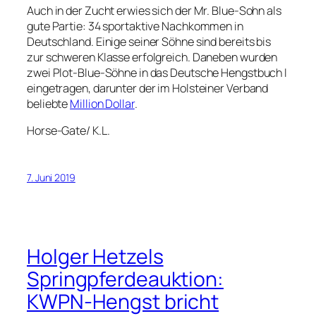
Auch in der Zucht erwies sich der Mr. Blue-Sohn als
gute Partie: 34 sportaktive Nachkommen in
Deutschland. Einige seiner Söhne sind bereits bis
zur schweren Klasse erfolgreich. Daneben wurden
zwei Plot-Blue-Söhne in das Deutsche Hengstbuch I
eingetragen, darunter der im Holsteiner Verband
beliebte
Million Dollar
.
Horse-Gate/ K.L.
7. Juni 2019
Holger Hetzels
Springpferdeauktion:
KWPN-Hengst bricht