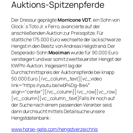
Auktions-Spitzenpferde
Der Dressur geprägte
Morricone VDT
, ein Sohn von
Glock´s Toto Jr. x Ferro, avancierte auf der
anschließenden Auktion zur Preisspitze. Für
stattliche 175.000 Euro wechselte der lackschwarze
Hengst in den Besitz von Andreas Helgstrand. Der
Desperado-Sohn
Mooiman
wurde für 90.000 Euro
versteigert und war somit zweitteuerster Hengst der
KWPN-Auktion. Insgesamt lag der
Durchschnittspreis der Auktionspferde bei knapp
50.000 Euro.[/vc_column_text][vc_video
link=“https://youtu.be/wbP4Dg-8ie4″
align=“center“][/vc_column][/vc_row][vc_row]
[vc_column][vc_column_text]Falls ihr noch auf
der Suche nach einem passenden Vererber seid,
dann durchsucht mittels Detailsuche unsere
Hengstdatenbank :
www.horse-gate.com/hengstverzeichnis