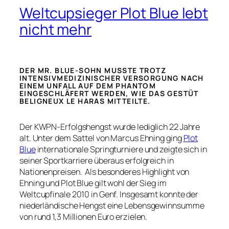
Weltcupsieger Plot Blue lebt
nicht mehr
DER MR. BLUE-SOHN MUSSTE TROTZ
INTENSIVMEDIZINISCHER VERSORGUNG NACH
EINEM UNFALL AUF DEM PHANTOM
EINGESCHLÄFERT WERDEN, WIE DAS GESTÜT
BELIGNEUX LE HARAS MITTEILTE.
Der KWPN-Erfolgshengst wurde lediglich 22 Jahre
alt. Unter dem Sattel von Marcus Ehning ging
Plot
Blue
internationale Springturniere und zeigte sich in
seiner Sportkarriere überaus erfolgreich in
Nationenpreisen. Als besonderes Highlight von
Ehning und Plot Blue gilt wohl der Sieg im
Weltcupfinale 2010 in Genf. Insgesamt konnte der
niederländische Hengst eine Lebensgewinnsumme
von rund 1,3 Millionen Euro erzielen.