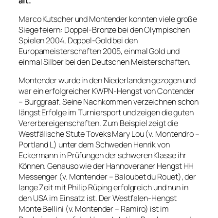
alt.
Marco Kutscher und Montender konnten viele große
Siege feiern: Doppel-Bronze bei den Olympischen
Spielen 2004, Doppel-Gold bei den
Europameisterschaften 2005, einmal Gold und
einmal Silber bei den Deutschen Meisterschaften.
Montender wurde in den Niederlanden gezogen und
war ein erfolgreicher KWPN-Hengst von Contender
– Burggraaf. Seine Nachkommen verzeichnen schon
längst Erfolge im Turniersport und zeigen die guten
Vererbereigenschaften. Zum Beispiel zeigt die
Westfälische Stute Toveks Mary Lou (v. Montendro –
Portland L) unter dem Schweden Henrik von
Eckermann in Prüfungen der schweren Klasse ihr
Können. Genauso wie der Hannoveraner Hengst HH
Messenger (v. Montender – Baloubet du Rouet), der
lange Zeit mit Philip Rüping erfolgreich und nun in
den USA im Einsatz ist. Der Westfalen-Hengst
Monte Bellini (v. Montender – Ramiro) ist im