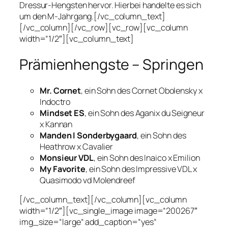
Dressur-Hengsten hervor. Hierbei handelte es sich
um den M-Jahrgang.[/vc_column_text]
[/vc_column][/vc_row][vc_row][vc_column
width=“1/2″][vc_column_text]
Prämienhengste – Springen
Mr. Cornet
, ein Sohn des Cornet Obolensky x
Indoctro
Mindset ES
, ein Sohn des Aganix du Seigneur
x Kannan
Manden I Sonderbygaard
, ein Sohn des
Heathrow x Cavalier
Monsieur VDL
, ein Sohn des Inaico x Emilion
My Favorite
, ein Sohn des Impressive VDL x
Quasimodo vd Molendreef
[/vc_column_text][/vc_column][vc_column
width=“1/2″][vc_single_image image=“200267″
img_size=“large“ add_caption=“yes“