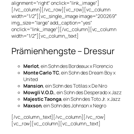
alignment=“right“ onclick=“link_image“]
[/vc_column][/vc_row][vc_row][vc_column
width=“1/2″][vc_single_image image=“200269″
img_size=“large“ add_caption=“yes“
onclick=“link_image“][/vc_column][vc_column
width=“1/2″][vc_column_text]
Prämienhengste – Dressur
Merlot
, ein Sohn des Bordeaux x Florencio
Monte Carlo TC
, ein Sohn des Dream Boy x
United
Mansion
, ein Sohn des Totilas x De Niro
Mowgli V.O.D.
, ein Sohn des Desperado x Jazz
Majestic Taonga
, ein Sohn des Toto Jr. x Jazz
Maxson
, ein Sohn des Johnson x Negro
[/vc_column_text][/vc_column][/vc_row]
[vc_row][vc_column][vc_column_text]