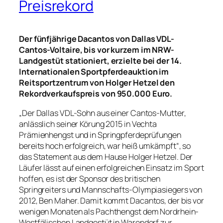
Preisrekord
Der fünfjährige Dacantos von Dallas VDL-
Cantos-Voltaire, bis vor kurzem im NRW-
Landgestüt stationiert, erzielte bei der 14.
Internationalen Sportpferdeauktion im
Reitsportzentrum von Holger Hetzel den
Rekordverkaufspreis von 950.000 Euro.
„Der Dallas VDL-Sohn aus einer Cantos-Mutter,
anlässlich seiner Körung 2015 in Vechta
Prämienhengst und in Springpferdeprüfungen
bereits hoch erfolgreich, war heiß umkämpft“, so
das Statement aus dem Hause Holger Hetzel. Der
Läufer lässt auf einen erfolgreichen Einsatz im Sport
hoffen, es ist der Sponsor des britischen
Springreiters und Mannschafts-Olympiasiegers von
2012, Ben Maher. Damit kommt Dacantos, der bis vor
wenigen Monaten als Pachthengst dem Nordrhein-
Westfälischen Landgestüt in Warendorf zur