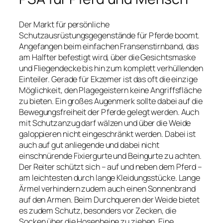
Der Markt für persönliche
Schutzausrüstungsgegenstände für Pferde boomt.
Angefangen beim einfachen Fransenstirnband, das
am Halfter befestigt wird, über die Gesichtsmaske
und Fliegendecke bis hin zum komplett verhüllenden
Einteiler. Gerade für Ekzemer ist das oft die einzige
Möglichkeit, den Plagegeistern keine Angriffsfläche
zu bieten. Ein großes Augenmerk sollte dabei auf die
Bewegungsfreiheit der Pferde gelegt werden. Auch
mit Schutzanzug darf wälzen und über die Weide
galoppieren nicht eingeschränkt werden. Dabei ist
auch auf gut anliegende und dabei nicht
einschnürende Fixiergurte und Beingurte zu achten.
Der Reiter schützt sich – auf und neben dem Pferd –
am leichtesten durch lange Kleidungsstücke. Lange
Ärmel verhindern zudem auch einen Sonnenbrand
auf den Armen. Beim Durchqueren der Weide bietet
es zudem Schutz, besonders vor Zecken, die
Socken über die Hosenbeine zu ziehen. Eine