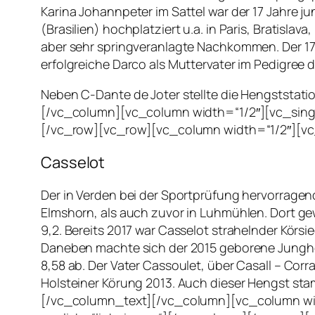
Karina Johannpeter im Sattel war der 17 Jahre
(Brasilien) hochplatziert u.a. in Paris, Bratisl
aber sehr springveranlagte Nachkommen. Der 17-
erfolgreiche Darco als Muttervater im Pedigree d
Neben C-Dante de Joter stellte die Hengststati
[/vc_column][vc_column width=“1/2″][vc_sing
[/vc_row][vc_row][vc_column width=“1/2″][v
Casselot
Der in Verden bei der Sportprüfung hervorrage
Elmshorn, als auch zuvor in Luhmühlen. Dort ge
9,2. Bereits 2017 war Casselot strahelnder Kör
Daneben machte sich der 2015 geborene Junghen
8,58 ab. Der Vater Cassoulet, über Casall – Co
Holsteiner Körung 2013. Auch dieser Hengst sta
[/vc_column_text][/vc_column][vc_column wid