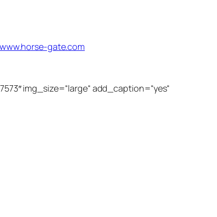
www.horse-gate.com
573″ img_size=“large“ add_caption=“yes“