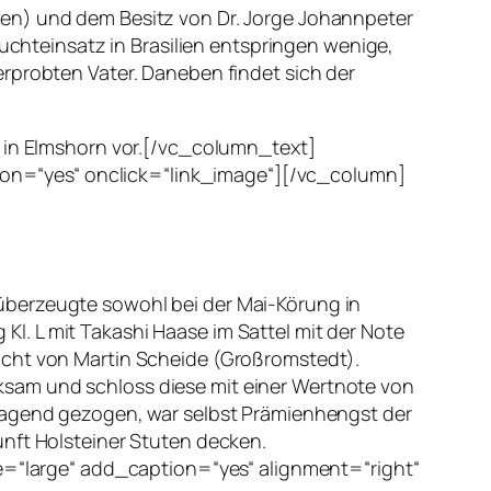
ien) und dem Besitz von Dr. Jorge Johannpeter
Zuchteinsatz in Brasilien entspringen wenige,
erprobten Vater. Daneben findet sich der
g in Elmshorn vor.[/vc_column_text]
on=“yes“ onclick=“link_image“][/vc_column]
überzeugte sowohl bei der Mai-Körung in
. L mit Takashi Haase im Sattel mit der Note
ucht von Martin Scheide (Großromstedt).
ksam und schloss diese mit einer Wertnote von
sragend gezogen, war selbst Prämienhengst der
unft Holsteiner Stuten decken.
“large“ add_caption=“yes“ alignment=“right“