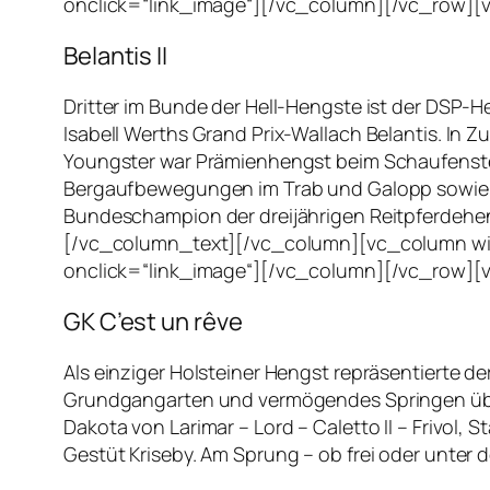
onclick=“link_image“][/vc_column][/vc_row][
Belantis II
Dritter im Bunde der Hell-Hengste ist der DSP-
Isabell Werths Grand Prix-Wallach Belantis. In Z
Youngster war Prämienhengst beim Schaufenster
Bergaufbewegungen im Trab und Galopp sowie ra
Bundeschampion der dreijährigen Reitpferdehen
[/vc_column_text][/vc_column][vc_column wid
onclick=“link_image“][/vc_column][/vc_row][
GK C’est un rêve
Als einziger Holsteiner Hengst repräsentierte d
Grundgangarten und vermögendes Springen über
Dakota von Larimar – Lord – Caletto II – Frivol,
Gestüt Kriseby. Am Sprung – ob frei oder unter d