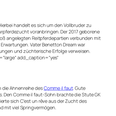
ierbei handelt es sich um den Vollbruder zu
ressurpferdezucht voranbringen. Der 2017 geborene
roß angelegten Reitpferdepartien verbunden mit
e Erwartungen. Vater Benetton Dream war
ungen und züchterische Erfolge verweisen.
=“large“ add_caption=“yes“
rn die Ahnenreihe des
Comme il faut
. Gute
 Den Comme il faut-Sohn brachte die Stute GK
ierte sich C’est un rêve aus der Zucht des
nd mit viel Springvermögen.