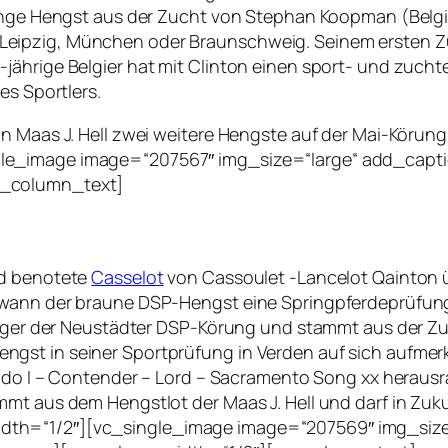
 junge Hengst aus der Zucht von Stephan Koopman (Belg
ava, Leipzig, München oder Braunschweig. Seinem ersten 
jährige Belgier hat mit Clinton einen sport- und zucht
es Sportlers.
on Maas J. Hell zwei weitere Hengste auf der Mai-Körun
le_image image=“207567″ img_size=“large“ add_capti
c_column_text]
nd benotete
Casselot
von Cassoulet -Lancelot Qainton 
wann der braune DSP-Hengst eine Springpferdeprüfung Kl
sieger der Neustädter DSP-Körung und stammt aus der Z
gst in seiner Sportprüfung in Verden auf sich aufmer
rrado I – Contender – Lord – Sacramento Song xx herau
mmt aus dem Hengstlot der Maas J. Hell und darf in Zuk
th=“1/2″][vc_single_image image=“207569″ img_size=