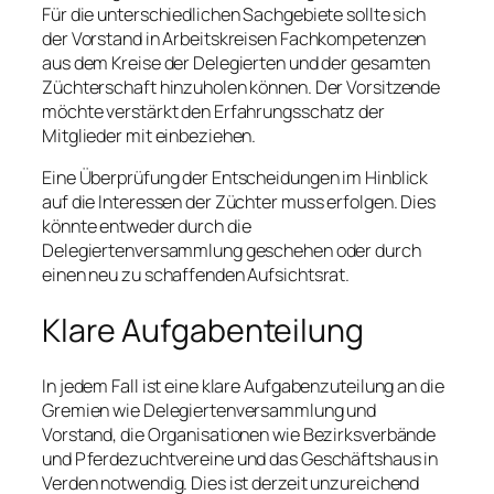
Für die unterschiedlichen Sachgebiete sollte sich
der Vorstand in Arbeitskreisen Fachkompetenzen
aus dem Kreise der Delegierten und der gesamten
Züchterschaft hinzuholen können. Der Vorsitzende
möchte verstärkt den Erfahrungsschatz der
Mitglieder mit einbeziehen.
Eine Überprüfung der Entscheidungen im Hinblick
auf die Interessen der Züchter muss erfolgen. Dies
könnte entweder durch die
Delegiertenversammlung geschehen oder durch
einen neu zu schaffenden Aufsichtsrat.
Klare Aufgabenteilung
In jedem Fall ist eine klare Aufgabenzuteilung an die
Gremien wie Delegiertenversammlung und
Vorstand, die Organisationen wie Bezirksverbände
und Pferdezuchtvereine und das Geschäftshaus in
Verden notwendig. Dies ist derzeit unzureichend