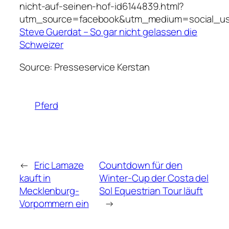
nicht-auf-seinen-hof-id6144839.html?
utm_source=facebook&utm_medium=social_u
Steve Guerdat – So gar nicht gelassen die
Schweizer
Source: Presseservice Kerstan
Pferd
←
Eric Lamaze
Countdown für den
kauft in
Winter-Cup der Costa del
Mecklenburg-
Sol Equestrian Tour läuft
Vorpommern ein
→