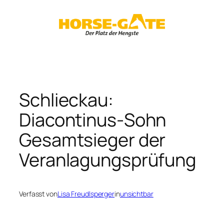
Zum
Inhalt
springen
Schlieckau:
Diacontinus-Sohn
Gesamtsieger der
Veranlagungsprüfung
Verfasst von
Lisa Freudlsperger
in
unsichtbar