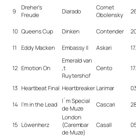
Dreher’s
Cornet
9
Diarado
26
Freude
Obolensky
10
Queens Cup
Dinken
Contender
20
11
Eddy Macken
Embassy II
Askari
17
Emerald van
12
Emotion On
‚t
Cento
17
Ruytershof
13
Heartbeat Final
Heartbreaker
Larimar
03
I`m Special
14
I’m in the Lead
Cascari
28
de Muze
London
15
Löwenherz
(Carembar
Casall
05
de Muze)