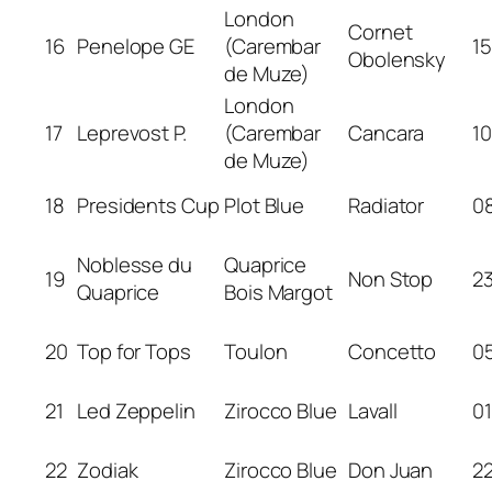
London
Cornet
16
Penelope GE
(Carembar
15
Obolensky
de Muze)
London
17
Leprevost P.
(Carembar
Cancara
10
de Muze)
18
Presidents Cup
Plot Blue
Radiator
08
Noblesse du
Quaprice
19
Non Stop
23
Quaprice
Bois Margot
20
Top for Tops
Toulon
Concetto
05
21
Led Zeppelin
Zirocco Blue
Lavall
01
22
Zodiak
Zirocco Blue
Don Juan
22