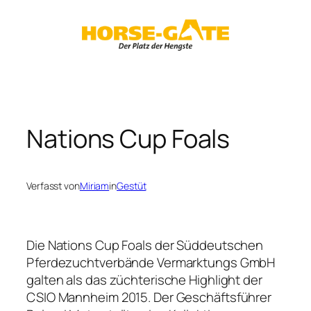
Zum
Inhalt
springen
Nations Cup Foals
Verfasst von
Miriam
in
Gestüt
Die Nations Cup Foals der Süddeutschen
Pferdezuchtverbände Vermarktungs GmbH
galten als das züchterische Highlight der
CSIO Mannheim 2015. Der Geschäftsführer