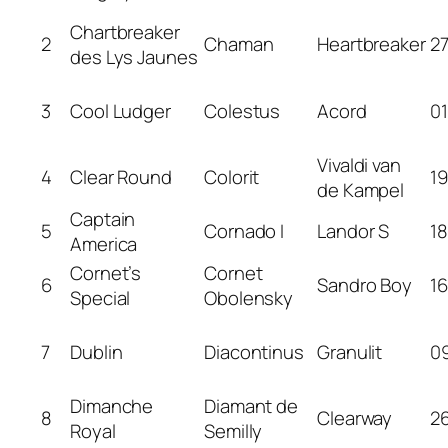
Chartbreaker
2
Chaman
Heartbreaker
27
des Lys Jaunes
3
Cool Ludger
Colestus
Acord
01
Vivaldi van
4
Clear Round
Colorit
19
de Kampel
Captain
5
Cornado I
Landor S
18
America
Cornet’s
Cornet
6
Sandro Boy
16
Special
Obolensky
7
Dublin
Diacontinus
Granulit
09
Dimanche
Diamant de
8
Clearway
26
Royal
Semilly