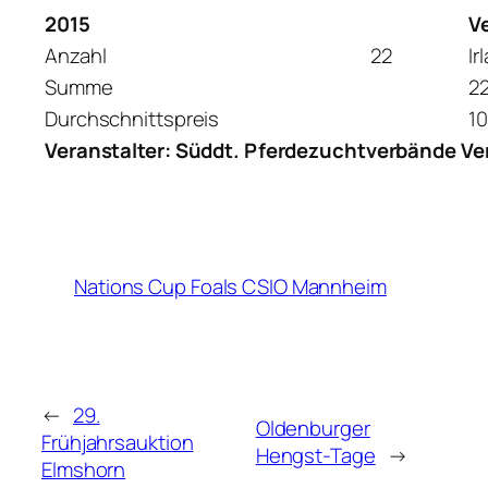
2015
V
Anzahl
22
Ir
Summe
2
Durchschnittspreis
10
Veranstalter: Süddt. Pferdezuchtverbände 
Nations Cup Foals CSIO Mannheim
←
29.
Oldenburger
Frühjahrsauktion
Hengst-Tage
→
Elmshorn