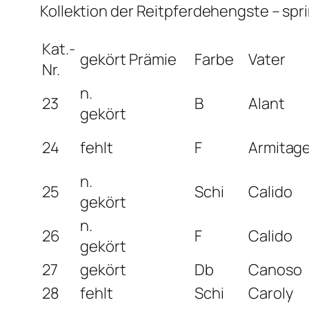
Kollektion der Reitpferdehengste – sp
Kat.-
gekört
Prämie
Farbe
Vater
Nr.
n.
23
B
Alant
gekört
24
fehlt
F
Armitag
n.
25
Schi
Calido
gekört
n.
26
F
Calido
gekört
27
gekört
Db
Canoso
28
fehlt
Schi
Caroly