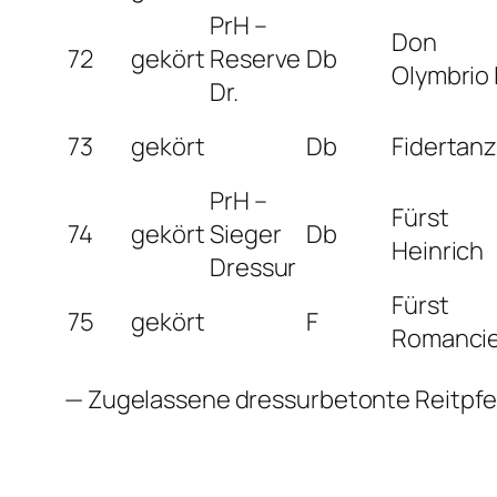
PrH –
Don
72
gekört
Reserve
Db
Olymbrio 
Dr.
73
gekört
Db
Fidertan
PrH –
Fürst
74
gekört
Sieger
Db
Heinrich
Dressur
Fürst
75
gekört
F
Romanci
— Zugelassene dressurbetonte Reitpf