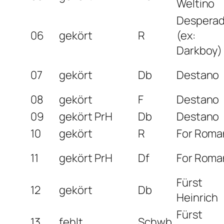
Weltino
Despera
06
gekört
R
(ex:
Darkboy)
07
gekört
Db
Destano
08
gekört
F
Destano
09
gekört
PrH
Db
Destano
10
gekört
R
For Roma
11
gekört
PrH
Df
For Roma
Fürst
12
gekört
Db
Heinrich
Fürst
13
fehlt
Schwb