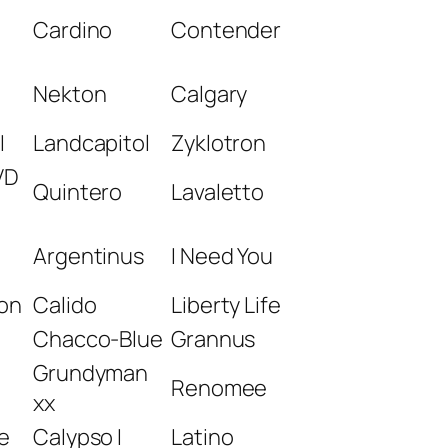
Cardino
Contender
Nekton
Calgary
I
Landcapitol
Zyklotron
VD
Quintero
Lavaletto
Argentinus
I Need You
on
Calido
Liberty Life
Chacco-Blue
Grannus
Grundyman
Renomee
xx
e
Calypso I
Latino