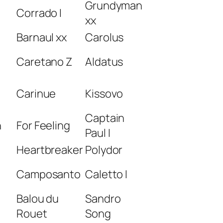
Grundyman
Corrado I
xx
Barnaul xx
Carolus
Caretano Z
Aldatus
Carinue
Kissovo
Captain
n
For Feeling
Paul I
Heartbreaker
Polydor
Camposanto
Caletto I
Balou du
Sandro
Rouet
Song