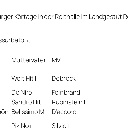
urger Körtage in der Reithalle im Landgestüt 
essurbetont
Muttervater
MV
Welt Hit II
Dobrock
De Niro
Feinbrand
x
Sandro Hit
Rubinstein I
hön
Belissimo M
D’accord
Pik Noir
Silvio I