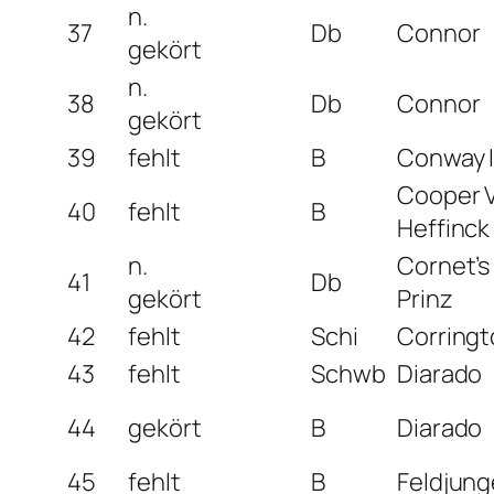
n.
37
Db
Connor
gekört
n.
38
Db
Connor
gekört
39
fehlt
B
Conway I
Cooper 
40
fehlt
B
Heffinck
n.
Cornet’s
41
Db
gekört
Prinz
42
fehlt
Schi
Corringt
43
fehlt
Schwb
Diarado
44
gekört
B
Diarado
45
fehlt
B
Feldjung