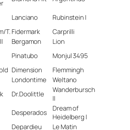
er
Lanciano
Rubinstein I
m/T.
Fidermark
Carprilli
l
Bergamon
Lion
Pinatubo
Monjul 3495
old
Dimension
Flemmingh
n
Londontime
Weltano
Wanderbursch
k
Dr.Doolittle
II
Dream of
Desperados
Heidelberg I
Depardieu
Le Matin