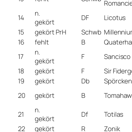
Romanci
n.
14
DF
Licotus
gekört
15
gekört
PrH
Schwb
Millenniu
16
fehlt
B
Quaterhal
n.
17
F
Sancisco
gekört
18
gekört
F
Sir Fiderg
19
gekört
Db
Spörcke
20
gekört
B
Tomahaw
n.
21
Df
Totilas
gekört
22
gekört
R
Zonik