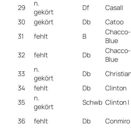
n.
29
Df
Casall
gekört
30
gekört
Db
Catoo
Chacco-
31
fehlt
B
Blue
Chacco-
32
fehlt
Db
Blue
n.
33
Db
Christia
gekört
34
fehlt
Db
Clinton
n.
35
Schwb
Clinton I
gekört
36
fehlt
Db
Conmiro