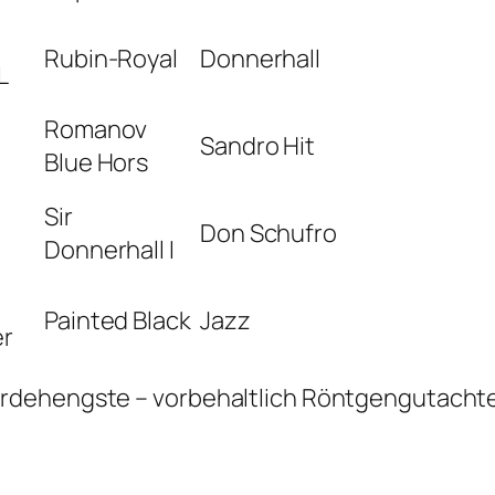
Rubin-Royal
Donnerhall
L
Romanov
z
Sandro Hit
Blue Hors
Sir
Don Schufro
Donnerhall I
Painted Black
Jazz
er
erdehengste – vorbehaltlich Röntgengutacht