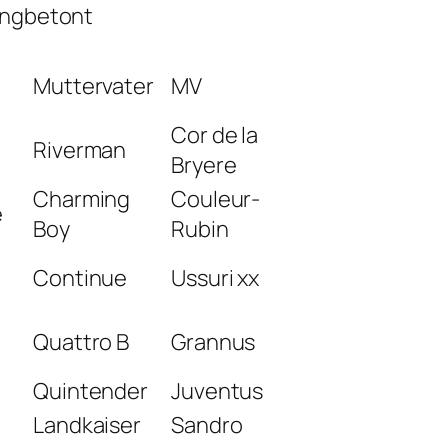
ringbetont
Muttervater
MV
Cor de la
Riverman
Bryere
Charming
Couleur-
e
Boy
Rubin
Continue
Ussuri xx
Quattro B
Grannus
Quintender
Juventus
Landkaiser
Sandro