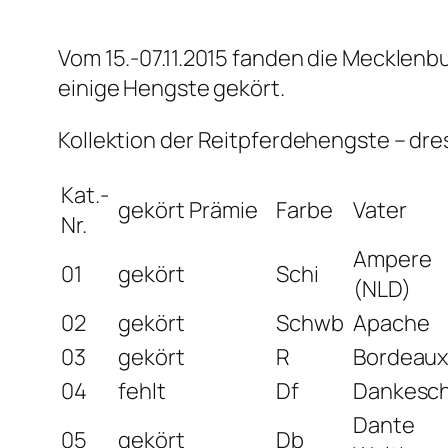
Vom 15.-07.11.2015 fanden die Mecklenb
einige Hengste gekört.
Kollektion der Reitpferdehengste – dr
Kat.-
gekört
Prämie
Farbe
Vater
Nr.
Ampere
01
gekört
Schi
(NLD)
02
gekört
Schwb
Apache
03
gekört
R
Bordeau
04
fehlt
Df
Dankesc
Dante
05
gekört
Db