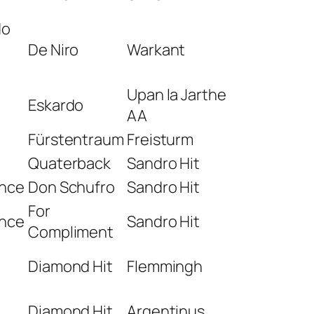
do
De Niro
Warkant
Upan la Jarthe
Eskardo
AA
Fürstentraum
Freisturm
Quaterback
Sandro Hit
nce
Don Schufro
Sandro Hit
For
nce
Sandro Hit
Compliment
Diamond Hit
Flemmingh
Diamond Hit
Argentinus