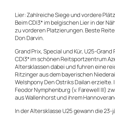
Lier: Zahlreiche Siege und vordere Plät
Beim CDI3* im belgischen Lier in der N
zu vorderen Platzierungen. Beste Reit
Don Darvin.
Grand Prix, Special und Kür, U25-Grand P
CDI3* im schönen Reitsportzentrum Azel
Altersklassen dabei und fuhren eine re
Ritzinger aus dem bayerischen Niederai
Welshpony Den Ostriks Dailan erzielte. 
Feodor Nymphenburg (v. Farewell III) z
aus Wallenhorst und ihrem Hannoveraner
In der Altersklasse U25 gewann die 23-j