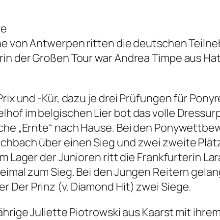
ze
ähe von Antwerpen ritten die deutschen Teiln
erin der Großen Tour war Andrea Timpe aus Ha
rix und -Kür, dazu je drei Prüfungen für Ponyr
hof im belgischen Lier bot das volle Dressur
iche „Ernte“ nach Hause. Bei den Ponywettbew
chbach über einen Sieg und zwei zweite Plätz
Im Lager der Junioren ritt die Frankfurterin 
weimal zum Sieg. Bei den Jungen Reitern gela
 Der Prinz (v. Diamond Hit) zwei Siege.
ährige Juliette Piotrowski aus Kaarst mit ihr