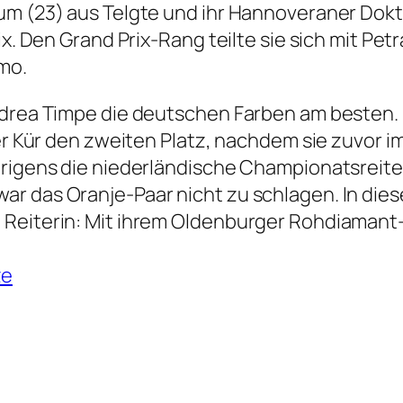
um (23) aus Telgte und ihr Hannoveraner Dok
ix. Den Grand Prix-Rang teilte sie sich mit Pe
mo.
ndrea Timpe die deutschen Farben am besten. 
der Kür den zweiten Platz, nachdem sie zuvor i
brigens die niederländische Championatsreite
r das Oranje-Paar nicht zu schlagen. In dies
 Reiterin: Mit ihrem Oldenburger Rohdiaman
ze