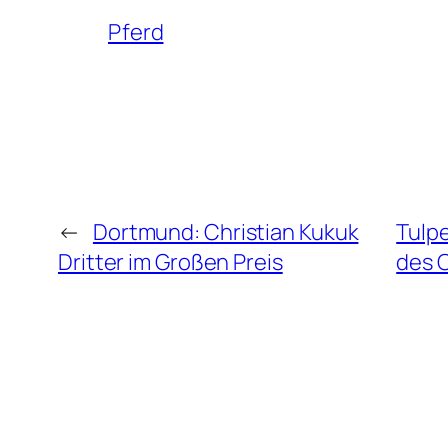
Pferd
←
Dortmund: Christian Kukuk
Tulp
Dritter im Großen Preis
des C