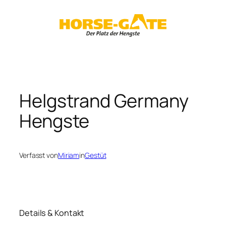
Zum
Inhalt
springen
Helgstrand Germany
Hengste
Verfasst von
Miriam
in
Gestüt
Details & Kontakt