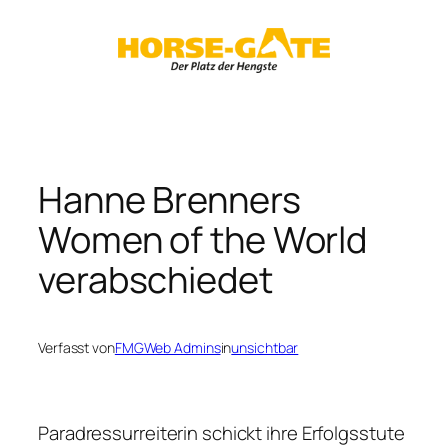
Zum
Inhalt
springen
Hanne Brenners
Women of the World
verabschiedet
Verfasst von
FMGWeb Admins
in
unsichtbar
Paradressurreiterin schickt ihre Erfolgsstute