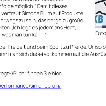
folge möglich.“ Damit dieses
, vertraut Simone Blum auf Produkte
terwegs zu sein, das berge zu große
iter: „Ich lege es jedem ans Herz,
Foto
, was man tun kann.“
der Freizeit und beim Sport zu Pferde. Umso b
enn man sich dabei vollkommen auf die Ausrüs
t-)Bilder finden Sie hier:
xperformance/simoneblum/