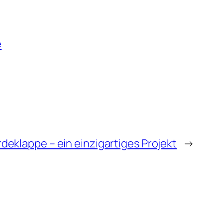
e
rdeklappe – ein einzigartiges Projekt
→