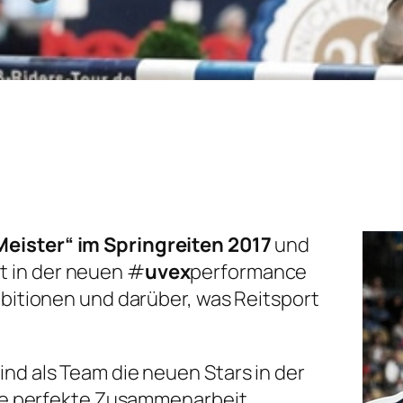
eister“ im Springreiten 2017
und
t in der neuen #
uvex
performance
mbitionen und darüber, was Reitsport
nd als Team die neuen Stars in der
 die perfekte Zusammenarbeit