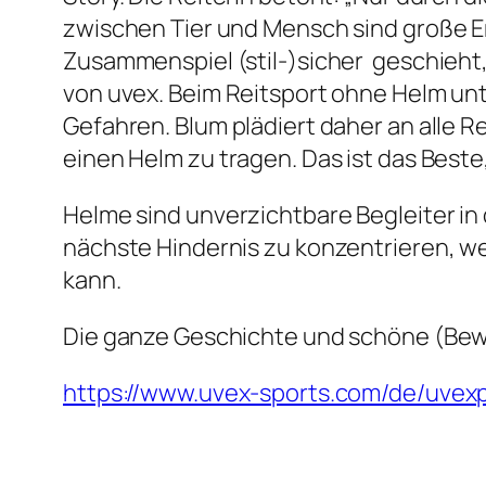
zwischen Tier und Mensch sind große Er
Zusammenspiel (stil-)sicher geschieht
von uvex. Beim Reitsport ohne Helm un
Gefahren. Blum plädiert daher an alle Re
einen Helm zu tragen. Das ist das Beste
Helme sind unverzichtbare Begleiter in 
nächste Hindernis zu konzentrieren, w
kann.
Die ganze Geschichte und schöne (Beweg
https://www.uvex-sports.com/de/uve