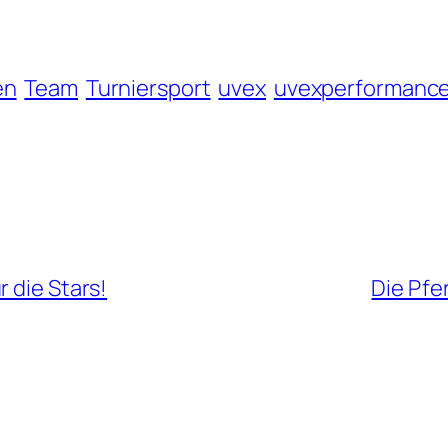
en
Team
Turniersport
uvex
uvexperformanc
 die Stars!
Die Pfe