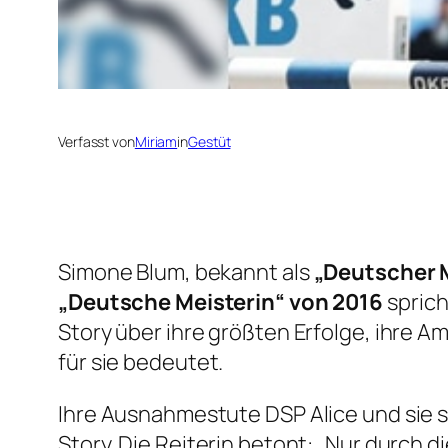
Verfasst von
Miriam
in
Gestüt
Simone Blum, bekannt als
„Deutscher M
„Deutsche Meisterin“ von 2016
sprich
Story über ihre größten Erfolge, ihre A
für sie bedeutet.
Ihre Ausnahmestute DSP Alice und sie si
Story. Die Reiterin betont: „Nur durch