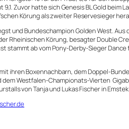
amt 9,1. Zuvor hatte sich Genesis BL Gold bei
’schen Körung als zweiter Reservesieger her
engst und Bundeschampion Golden West. Aus d
er Rheinischen Körung, besagter Double Crea
gst stammt ab vom Pony-Derby-Sieger Dance f
mit ihren Boxennachbarn, dem Doppel-Bund
d dem Westfalen-Championats-Vierten Gigaby
talls von Tanja und Lukas Fischer in Emstek pr
ischer.de