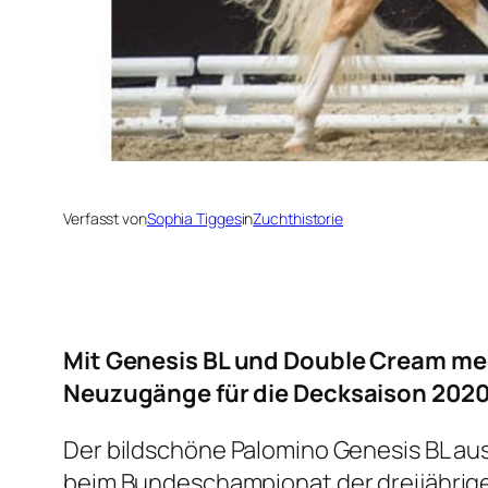
Verfasst von
Sophia Tigges
in
Zuchthistorie
Mit Genesis BL und Double Cream mel
Neuzugänge für die Decksaison 2020
Der bildschöne Palomino Genesis BL aus
beim Bundeschampionat der dreijährigen 