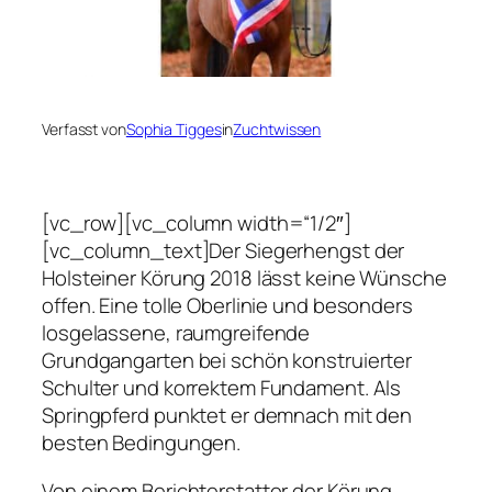
Verfasst von
Sophia Tigges
in
Zuchtwissen
[vc_row][vc_column width=“1/2″]
[vc_column_text]Der Siegerhengst der
Holsteiner Körung 2018 lässt keine Wünsche
offen. Eine tolle Oberlinie und besonders
losgelassene, raumgreifende
Grundgangarten bei schön konstruierter
Schulter und korrektem Fundament. Als
Springpferd punktet er demnach mit den
besten Bedingungen.
Von einem Berichterstatter der Körung