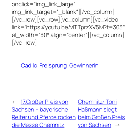
onclick=“img_link_large“
img_link_target=“_blank“][/vc_column]
[/vc_row][vc_row][vc_column][vc_video
link=“https://youtu.be/vITTprzXV5M?t=303″
el_width=“80″ align=“center“][/vc_column]
[/vc_row]
Cadilo
Freisprung
Gewinnerin
←
17.Großer Preis von
Chemnitz: Toni
Sachsen – bayerische
Haßmann siegt
Reiter und Pferde rocken
beim Großen Preis
die Messe Chemnitz
von Sachsen
→