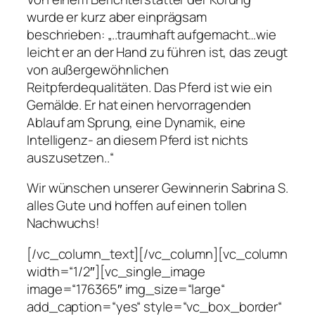
wurde er kurz aber einprägsam
beschrieben:
„..traumhaft aufgemacht…wie
leicht er an der Hand zu führen ist, das zeugt
von außergewöhnlichen
Reitpferdequalitäten. Das Pferd ist wie ein
Gemälde. Er hat einen hervorragenden
Ablauf am Sprung, eine Dynamik, eine
Intelligenz- an diesem Pferd ist nichts
auszusetzen..“
Wir wünschen unserer Gewinnerin Sabrina S.
alles Gute und hoffen auf einen tollen
Nachwuchs!
[/vc_column_text][/vc_column][vc_column
width=“1/2″][vc_single_image
image=“176365″ img_size=“large“
add_caption=“yes“ style=“vc_box_border“