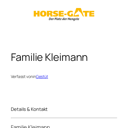
Zum
Inhalt
springen
Familie Kleimann
Verfasst von
in
Gestüt
Details & Kontakt
Familie Kleimann