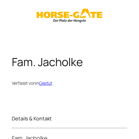
Zum
Inhalt
springen
Fam. Jacholke
Verfasst von
in
Gestüt
Details & Kontakt
Fam. Jacholke