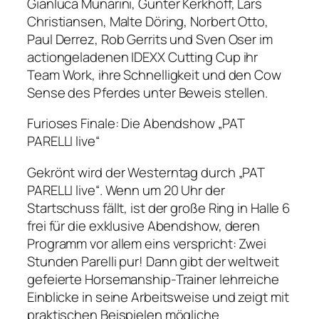
Gianluca Munarini, Günter Kerkhoff, Lars
Christiansen, Malte Döring, Norbert Otto,
Paul Derrez, Rob Gerrits und Sven Oser im
actiongeladenen IDEXX Cutting Cup ihr
Team Work, ihre Schnelligkeit und den Cow
Sense des Pferdes unter Beweis stellen.
Furioses Finale: Die Abendshow „PAT
PARELLI live“
Gekrönt wird der Westerntag durch „PAT
PARELLI live“. Wenn um 20 Uhr der
Startschuss fällt, ist der große Ring in Halle 6
frei für die exklusive Abendshow, deren
Programm vor allem eins verspricht: Zwei
Stunden Parelli pur! Dann gibt der weltweit
gefeierte Horsemanship-Trainer lehrreiche
Einblicke in seine Arbeitsweise und zeigt mit
praktischen Beispielen mögliche