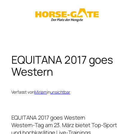
Zum
Inhalt
springen
EQUITANA 2017 goes
Western
Verfasst von
Miriam
in
unsichtbar
EQUITANA 2017 goes Western
Western-Tag am 23. März bietet Top-Sport
und hochkarätige Live-Trainings