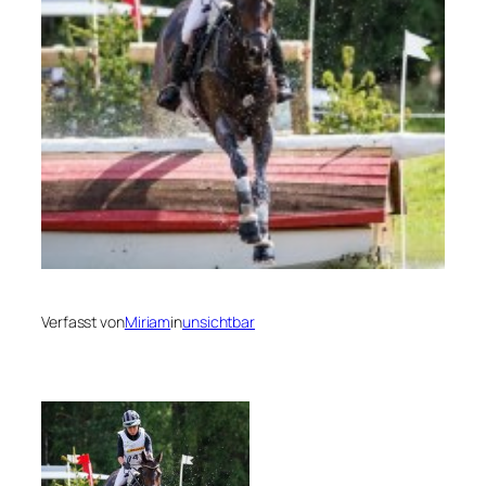
Verfasst von
Miriam
in
unsichtbar