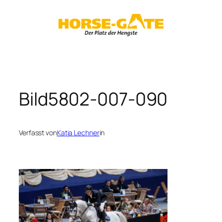
Zum
Inhalt
springen
Bild5802-007-090
Verfasst von
Katja Lechner
in