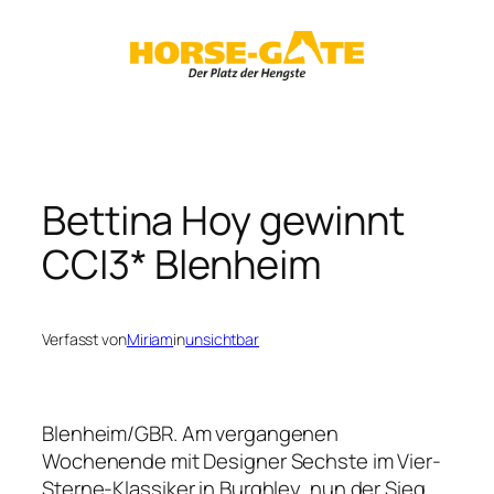
Zum
Inhalt
springen
Bettina Hoy gewinnt
CCI3* Blenheim
Verfasst von
Miriam
in
unsichtbar
Blenheim/GBR. Am vergangenen
Wochenende mit Designer Sechste im Vier-
Sterne-Klassiker in Burghley, nun der Sieg