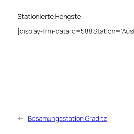
Stationierte Hengste
[display-frm-data id=588 Station=“Au
←
Besamungsstation Graditz