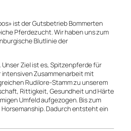
os» ist der Gutsbetrieb Bommerten
reiche Pferdezucht. Wir haben uns zum
burgische Blutlinie der
Unser Ziel ist es, Spitzenpferde für
er intensiven Zusammenarbeit mit
olgreichen Rudilore-Stamm zu unserem
chaft, Rittigkeit, Gesundheit und Härte
immigen Umfeld aufgezogen. Bis zum
l Horsemanship. Dadurch entsteht ein