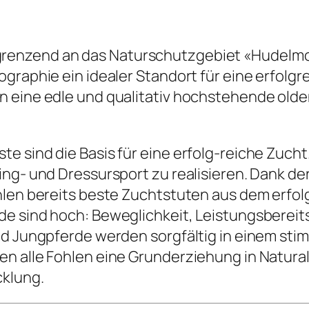
renzend an das Naturschutzgebiet «Hudelmo
ographie ein idealer Standort für eine erfolg
 eine edle und qualitativ hochstehende olden
 sind die Basis für eine erfolg-reiche Zucht. 
ing- und Dressursport zu realisieren. Dank d
ählen bereits beste Zuchtstuten aus dem erf
e sind hoch: Beweglichkeit, Leistungsbereits
und Jungpferde werden sorgfältig in einem st
en alle Fohlen eine Grunderziehung in Natura
cklung.